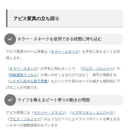
アビス変異の立ち回り
キラー・スネークを使用できる状態に持ち込む
アビス変異のゲーム序盤は《
キラー・スネーク
》を手札に加えることを目
指します。
《
キラー・スネーク
》が手札に加わることで、《
アビス・ソルジャー
》や
《
同族感染ウィルス
》が使いやすくなるだけではなく、相手が発動する
《
いたずら好きな双子悪魔
》などハンデス系のカードの威力も相対的に下
げることが可能です。
ライフを奪えるビート寄りの動きが理想
アビス変異には《
サイバー・ドラゴン
》《
イグザリオン・ユニバース
》
《
アビス・ソルジャー
》のようなビートによりライフポイントを奪えるモ
ンスターが複数採用されています。