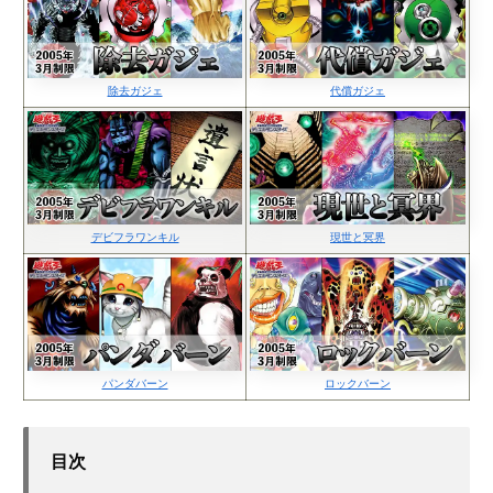
除去ガジェ
代償ガジェ
デビフラワンキル
現世と冥界
パンダバーン
ロックバーン
目次