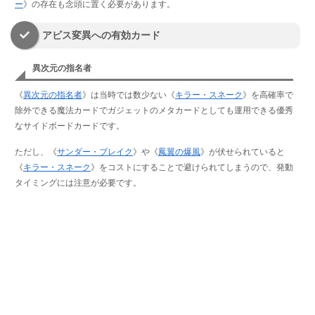
ー
》の存在も念頭に置く必要があります。
アビス変異への有効カード
異次元の指名者
《
異次元の指名者
》は当時では数少ない《
キラー・スネーク
》を高確率で
除外できる魔法カードでガジェットのメタカードとしても運用できる優秀
なサイドボードカードです。
ただし、《
サンダー・ブレイク
》や《
鳳翼の爆風
》が伏せられていると
《
キラー・スネーク
》をコストにすることで避けられてしまうので、発動
タイミングには注意が必要です。