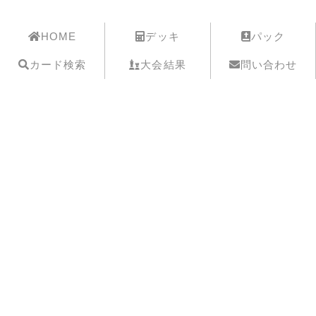
遊戯王歴史保管庫
HOME
デッキ
パック
カード検索
大会結果
問い合わせ