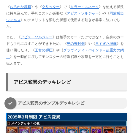
《
おろかな埋葬
》や《
クリッター
》で《
キラー・スネーク
》を使える状況
に持ち込んで、手札コストが必要な《
アビス・ソルジャー
》や《
同族感染
ウィルス
》のデメリットを消した状態で使用する動きが非常に強力でし
た。
また、《
アビス・ソルジャー
》は相手のカードだけではなく、自身のカー
ドも手札に戻すことができるため、《
光の護封剣
》や《
早すぎた埋葬
》を
使い回したり、《
王宮の弾圧
》や《
グラヴィティ・バインド－超重力の網
－
》を一時的に戻してモンスターの特殊召喚や攻撃を一方的に行うことも
狙えます。
アビス変異のデッキレシピ
アビス変異のサンプルデッキレシピ