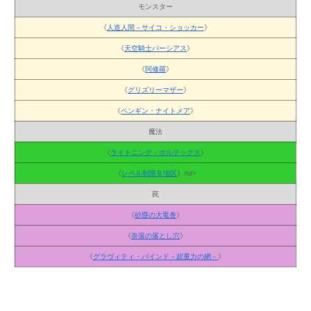
モンスター
《
人造人間－サイコ・ショッカー
》
《
天空騎士パーシアス
》
《
阿修羅
》
《
グリズリーマザー
》
《
ペンギン・ナイトメア
》
魔法
《
ライトニング・ボルテックス
》
《
レベル制限Ｂ地区
》/td>
罠
《
砂塵の大竜巻
》
《
奈落の落とし穴
》
《
グラヴィティ・バインド－超重力の網－
》