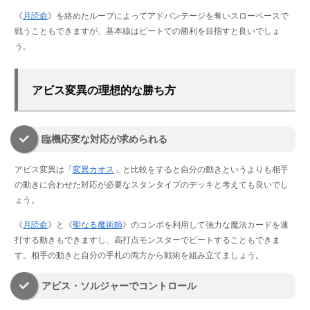
《
月読命
》を絡めたループによってアドバンテージを奪いスローペースで
戦うこともできますが、基本線はビートでの勝利を目指すと良いでしょ
う。
アビス変異の理想的な勝ち方
臨機応変な対応が求められる
アビス変異は「
変異カオス
」と比較をすると自分の動きというよりも相手
の動きに合わせた対応が必要なスタンタイプのデッキと考えても良いでし
ょう。
《
月読命
》と《
聖なる魔術師
》のコンボを利用して強力な魔法カードを連
打する動きもできますし、高打点モンスターでビートすることもできま
す。相手の動きと自分の手札の両方から戦術を組み立てましょう。
アビス・ソルジャーでコントロール