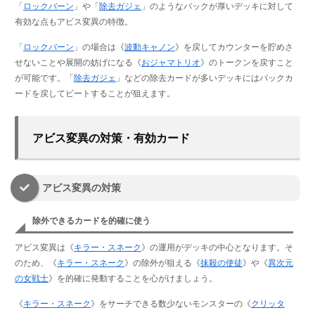
「
ロックバーン
」や「
除去ガジェ
」のようなバックが厚いデッキに対して
有効な点もアビス変異の特徴。
「
ロックバーン
」の場合は《
波動キャノン
》を戻してカウンターを貯めさ
せないことや展開の妨げになる《
おジャマトリオ
》のトークンを戻すこと
が可能です。「
除去ガジェ
」などの除去カードが多いデッキにはバックカ
ードを戻してビートすることが狙えます。
アビス変異の対策・有効カード
アビス変異の対策
除外できるカードを的確に使う
アビス変異は《
キラー・スネーク
》の運用がデッキの中心となります。そ
のため、《
キラー・スネーク
》の除外が狙える《
抹殺の使徒
》や《
異次元
の女戦士
》を的確に発動することを心がけましょう。
《
キラー・スネーク
》をサーチできる数少ないモンスターの《
クリッタ