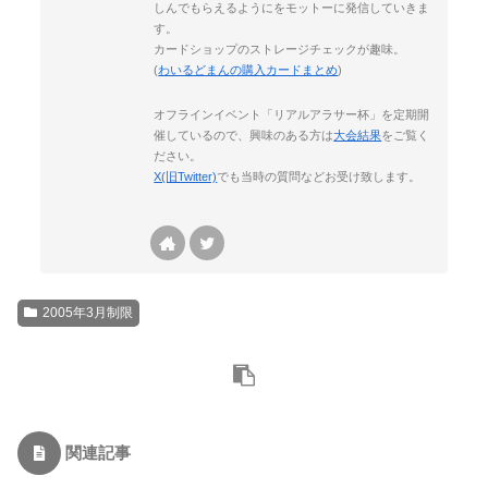
しんでもらえるようにをモットーに発信していきま
す。
カードショップのストレージチェックが趣味。
(
わいるどまんの購入カードまとめ
)
オフラインイベント「リアルアラサー杯」を定期開
催しているので、興味のある方は
大会結果
をご覧く
ださい。
X(旧Twitter)
でも当時の質問などお受け致します。
2005年3月制限
関連記事