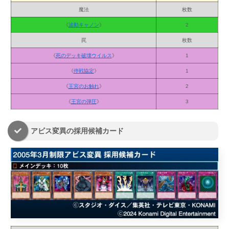
魔法
枚数
《
波動キャノン
》
2
罠
枚数
《
死のデッキ破壊ウイルス
》
1
《
停戦協定
》
1
《
王宮のお触れ
》
2
《
王宮の弾圧
》
3
アビス変異の採用候補カード