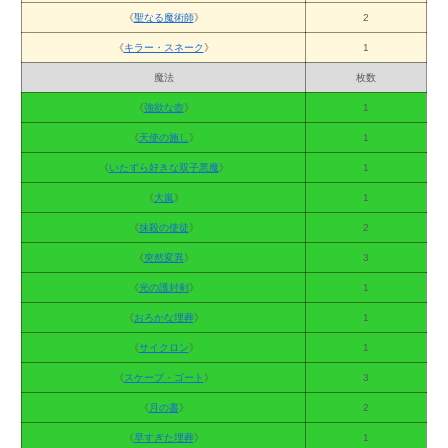
《
聖なる魔術師
》
2
《
キラー・スネーク
》
1
魔法
枚数
《
強欲な壺
》
1
《
天使の施し
》
1
《
いたずら好きな双子悪魔
》
1
《
大嵐
》
1
《
抹殺の使徒
》
2
《
突然変異
》
3
《
光の護封剣
》
1
《
おろかな埋葬
》
1
《
サイクロン
》
1
《
スケープ・ゴート
》
3
《
月の書
》
2
《
早すぎた埋葬
》
1