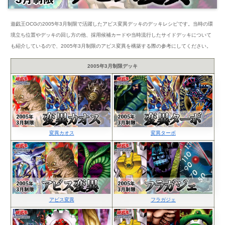
遊戯王OCGの2005年3月制限で活躍したアビス変異デッキのデッキレシピです。当時の環
境立ち位置やデッキの回し方の他、採用候補カードや当時流行したサイドデッキについて
も紹介しているので、2005年3月制限のアビス変異を構築する際の参考にしてください。
2005年3月制限デッキ
変異カオス
変異ターボ
アビス変異
フラガジェ