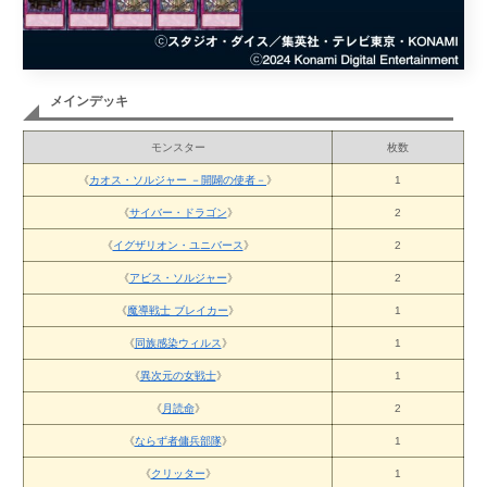
メインデッキ
モンスター
枚数
《
カオス・ソルジャー －開闢の使者－
》
1
《
サイバー・ドラゴン
》
2
《
イグザリオン・ユニバース
》
2
《
アビス・ソルジャー
》
2
《
魔導戦士 ブレイカー
》
1
《
同族感染ウィルス
》
1
《
異次元の女戦士
》
1
《
月読命
》
2
《
ならず者傭兵部隊
》
1
《
クリッター
》
1