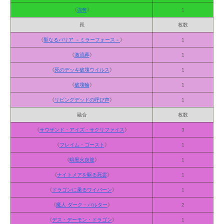
《
強奪
》
1
罠
枚数
《
聖なるバリア －ミラーフォース－
》
1
《
激流葬
》
1
《
死のデッキ破壊ウイルス
》
1
《
破壊輪
》
1
《
リビングデッドの呼び声
》
1
融合
枚数
《
サウザンド・アイズ・サクリファイス
》
3
《
フレイム・ゴースト
》
1
《
暗黒火炎龍
》
1
《
ナイトメアを駆る死霊
》
1
《
ドラゴンに乗るワイバーン
》
1
《
魔人 ダーク・バルター
》
2
《
デス・デーモン・ドラゴン
》
1