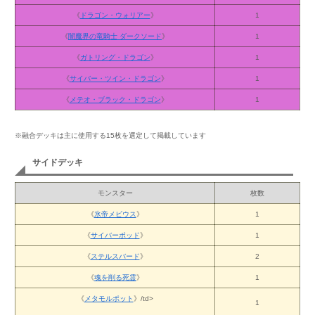
《
ドラゴン・ウォリアー
》
1
《
闇魔界の竜騎士 ダークソード
》
1
《
ガトリング・ドラゴン
》
1
《
サイバー・ツイン・ドラゴン
》
1
《
メテオ・ブラック・ドラゴン
》
1
※融合デッキは主に使用する15枚を選定して掲載しています
サイドデッキ
モンスター
枚数
《
氷帝メビウス
》
1
《
サイバーポッド
》
1
《
ステルスバード
》
2
《
魂を削る死霊
》
1
《
メタモルポット
》/td>
1