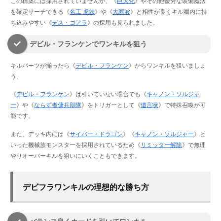
この構築には採用されていませんが、《
巨大化
》やその他優秀な装備魔法
を確定サーチできる《
名工 虎鉄
》や《
大寒波
》と相性が良くキル圏内に持
ち込みやすい《
デス・コアラ
》の採用も見られました。
デビル・フランケンでワンキルを狙う
キルパーツが揃ったら《
デビル・フランケン
》からワンキルを狙いましょ
う。
《
デビル・フランケン
》は引いていない場合でも《
キャノン・ソルジャ
ー
》や《
ならず者傭兵部隊
》をトリガーとして《
遺言状
》で特殊召喚が可
能です。
また、デッキ内には《
サイバー・ドラゴン
》《
キャノン・ソルジャー
》と
いった機械族モンスターを採用されているため《
リミッター解除
》で無理
やりオーバーキルを狙いにいくこともできます。
デビフラワンキルの理想的な勝ち方