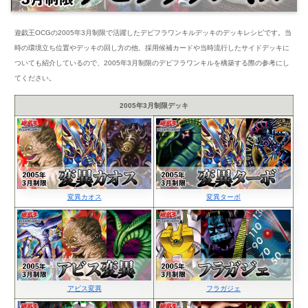
遊戯王OCGの2005年3月制限で活躍したデビフラワンキルデッキのデッキレシピです。当
時の環境立ち位置やデッキの回し方の他、採用候補カードや当時流行したサイドデッキに
ついても紹介しているので、2005年3月制限のデビフラワンキルを構築する際の参考にし
てください。
2005年3月制限デッキ
変異カオス
変異ターボ
アビス変異
フラガジェ