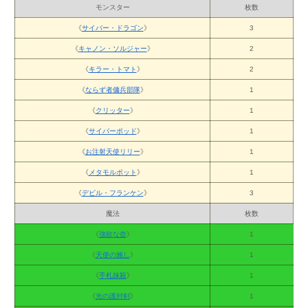
モンスター
枚数
《
サイバー・ドラゴン
》
3
《
キャノン・ソルジャー
》
2
《
キラー・トマト
》
2
《
ならず者傭兵部隊
》
1
《
クリッター
》
1
《
サイバーポッド
》
1
《
お注射天使リリー
》
1
《
メタモルポット
》
1
《
デビル・フランケン
》
3
魔法
枚数
《
強欲な壺
》
1
《
天使の施し
》
1
《
手札抹殺
》
1
《
光の護封剣
》
1