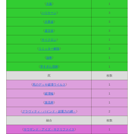
《
大嵐
》
1
《
ハリケーン
》
3
《
大寒波
》
3
《
遺言状
》
3
《
サイクロン
》
1
《
リミッター解除
》
3
《
強奪
》
1
《
早すぎた埋葬
》
1
罠
枚数
《
死のデッキ破壊ウイルス
》
1
《
破壊輪
》
1
《
激流葬
》
1
《
グラヴィティ・バインド－超重力の網－
》
2
融合
枚数
《
サウザンド・アイズ・サクリファイス
》
1