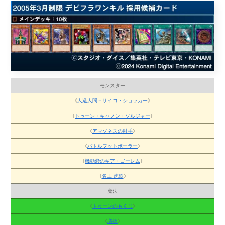
モンスター
《
人造人間－サイコ・ショッカー
》
《
トゥーン・キャノン・ソルジャー
》
《
アマゾネスの射手
》
《
バトルフットボーラー
》
《
機動砦のギア・ゴーレム
》
《
名工 虎鉄
》
魔法
《
トゥーンのもくじ
》
《
増援
》