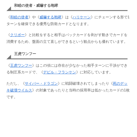
和睦の使者・威嚇する咆哮
《
和睦の使者
》や《
威嚇する咆哮
》は《
ハリケーン
》にチェーンする形で1
ターンを確保できる優秀な防衛カードとなります。
《
クリボー
》と比較をすると相手はバックカードを剥がす動きでカードを
消費するため、盤面の立て直しができるという観点からも優れています。
王虎ワンフー
《
王虎ワンフー
》はこの頃には存在が少なかった相手ターンに干渉ができ
る制圧系カードで、《
デビル・フランケン
》に対応しています。
ただし、《
サイバー・ドラゴン
》に戦闘破壊されてしまったり《
死のデッ
キ破壊ウイルス
》の対象であったりと当時の採用率は低かったカードの1枚
です。