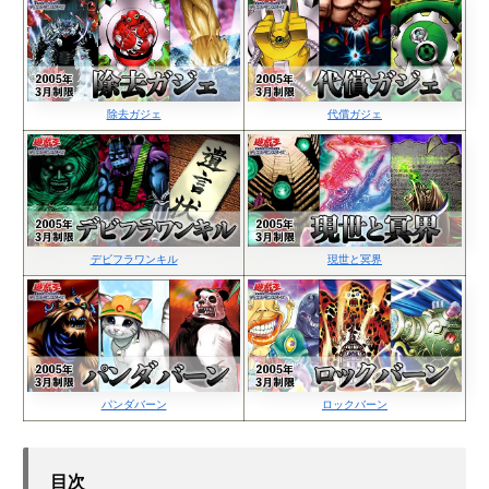
除去ガジェ
代償ガジェ
デビフラワンキル
現世と冥界
パンダバーン
ロックバーン
目次