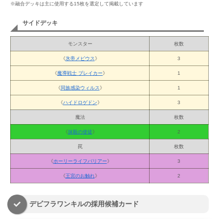
※融合デッキは主に使用する15枚を選定して掲載しています
サイドデッキ
モンスター
枚数
《
氷帝メビウス
》
3
《
魔導戦士 ブレイカー
》
1
《
同族感染ウィルス
》
1
《
ハイドロゲドン
》
3
魔法
枚数
《
抹殺の使徒
》
2
罠
枚数
《
ホーリーライフバリアー
》
3
《
王宮のお触れ
》
2
デビフラワンキルの採用候補カード