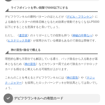
ライフポイントを早い段階で5000以下にする
デビフラワンキルの勝利パターンのほとんどが《
デビル・フランケン
》に
よる融合モンスターの特殊召喚となるため効果が発動できなくなるLP5000
以下にすることを意識すると良いでしょう。
ただし、《
遺言状
》のトリガーとしての役割も持つ《
神秘の中華なべ
》や
《
ヒステリック天使
》が採用されている構築もあるので過信は禁物です。
神の宣告+除去で構える
理想的な勝ち方部分でも解説している通り、バック除去から入る動きが基
本となるため《
神の宣告
》などカウンター罠で止めて除去カードやロック
カードを残せると耐えられる可能性が上がります。
これらのことを考えるとデビフラワンキルには《
神の宣告
》や《
マジッ
ク・ジャマー
》を採用したロックバーンデッキが対抗馬としては良いでし
ょう。
デビフラワンキルへの有効カード