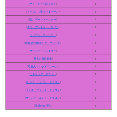
《
ナイトメアを駆る死霊
》
1
《
ドラゴンに乗るワイバーン
》
1
《
魔人 ダーク・バルター
》
1
《
デス・デーモン・ドラゴン
》
1
《
ドラゴン・ウォリアー
》
1
《
闇魔界の竜騎士 ダークソード
》
1
《
サイバー・ブレイダー
》
1
《
異星の最終戦士
》
1
《
竜魔人 キングドラグーン
》
1
《
ガトリング・ドラゴン
》
1
《
サイバー・ツイン・ドラゴン
》
1
《
メテオ・ブラック・ドラゴン
》
1
《
サイバー・エンド・ドラゴン
》
1
《
青眼の究極竜
》
1