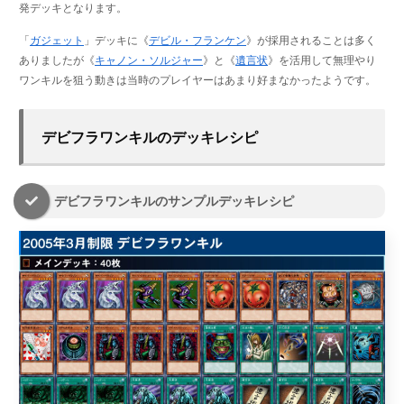
発デッキとなります。
「
ガジェット
」デッキに《
デビル・フランケン
》が採用されることは多く
ありましたが《
キャノン・ソルジャー
》と《
遺言状
》を活用して無理やり
ワンキルを狙う動きは当時のプレイヤーはあまり好まなかったようです。
デビフラワンキルのデッキレシピ
デビフラワンキルのサンプルデッキレシピ