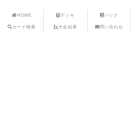
遊戯王歴史保管庫
HOME
デッキ
パック
カード検索
大会結果
問い合わせ