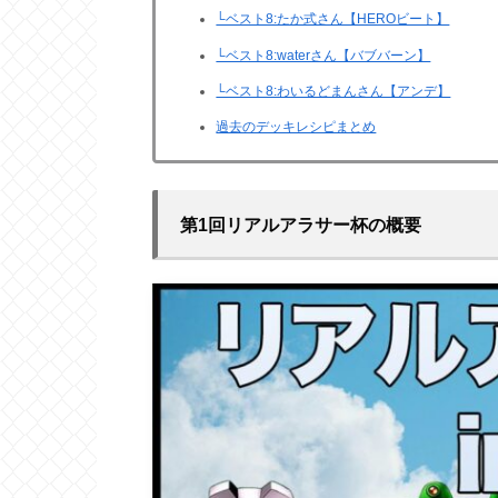
└ベスト8:たか式さん【HEROビート】
└ベスト8:waterさん【バブバーン】
└ベスト8:わいるどまんさん【アンデ】
過去のデッキレシピまとめ
第1回リアルアラサー杯の概要