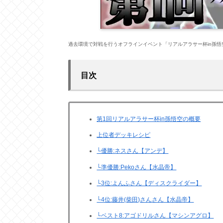
過去環境で対戦を行うオフラインイベント「リアルアラサー杯in孫
目次
第1回リアルアラサー杯in孫悟空の概要
上位者デッキレシピ
└優勝:ネスさん【アンデ】
└準優勝:Pekoさん【水晶帝】
└3位:よんふさん【ディスクライダー】
└4位:藤井(柴田)さんさん【水晶帝】
└ベスト8:アゴドリルさん【マシンアグロ】