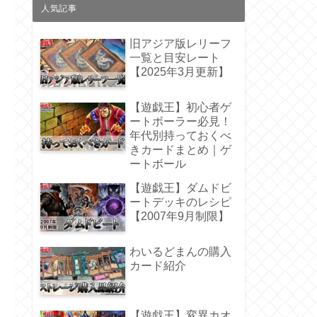
人気記事
旧アジア版レリーフ
一覧と目安レート
【2025年3月更新】
【遊戯王】初心者ゲ
ートボーラー必見！
年代別持っておくべ
きカードまとめ｜ゲ
ートボール
【遊戯王】ダムドビ
ートデッキのレシピ
【2007年9月制限】
わいるどまんの購入
カード紹介
【遊戯王】変異カオ