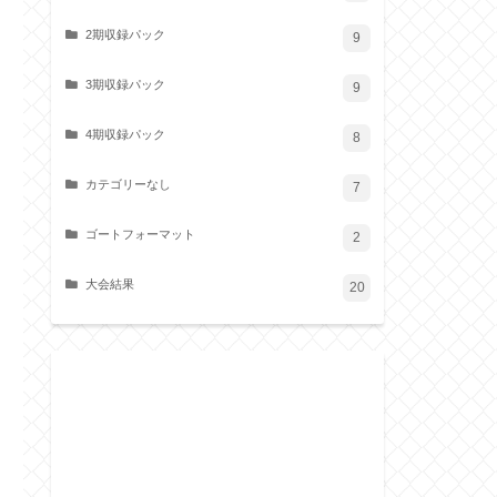
2期収録パック
9
3期収録パック
9
4期収録パック
8
カテゴリーなし
7
ゴートフォーマット
2
大会結果
20