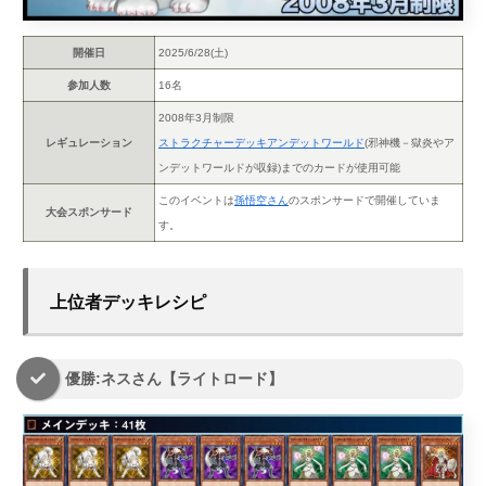
開催日
2025/6/28(土)
参加人数
16名
2008年3月制限
レギュレーション
ストラクチャーデッキアンデットワールド
(邪神機－獄炎やア
ンデットワールドが収録)までのカードが使用可能
このイベントは
孫悟空さん
のスポンサードで開催していま
大会スポンサード
す。
上位者デッキレシピ
優勝:ネスさん【ライトロード】