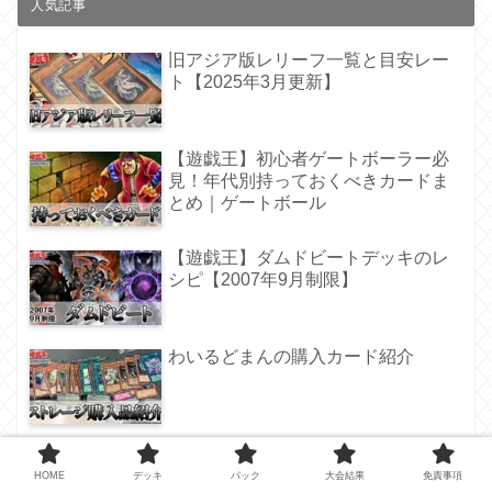
人気記事
旧アジア版レリーフ一覧と目安レー
ト【2025年3月更新】
【遊戯王】初心者ゲートボーラー必
見！年代別持っておくべきカードま
とめ｜ゲートボール
【遊戯王】ダムドビートデッキのレ
シピ【2007年9月制限】
わいるどまんの購入カード紹介
【オフラインイベント】第20回リア
ルアラサー杯大会結果
HOME
デッキ
パック
大会結果
免責事項