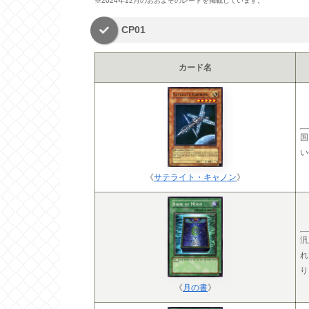
※2024年12月のおおよそのレートを掲載しています。
CP01
カード名
国
い
《
サテライト・キャノン
》
汎
れ
り
《
月の書
》