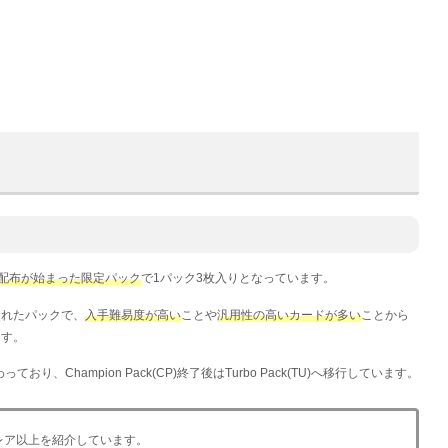
ら配布が始まった限定パック
で1パック3枚入りとなっています。
されたパックで、
入手難易度が高い
ことや
汎用性の高いカードが多い
ことから
ます。
おり、Champion Pack(CP)終了後はTurbo Pack(TU)へ移行しています。
レア以上を紹介しています。