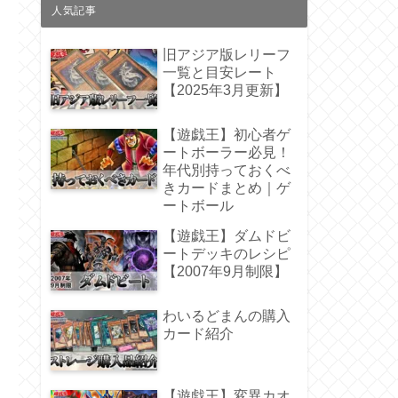
人気記事
旧アジア版レリーフ
一覧と目安レート
【2025年3月更新】
【遊戯王】初心者ゲ
ートボーラー必見！
年代別持っておくべ
きカードまとめ｜ゲ
ートボール
【遊戯王】ダムドビ
ートデッキのレシピ
【2007年9月制限】
わいるどまんの購入
カード紹介
【遊戯王】変異カオ