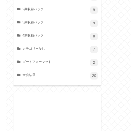
2期収録パック
9
3期収録パック
9
4期収録パック
8
カテゴリーなし
7
ゴートフォーマット
2
大会結果
20