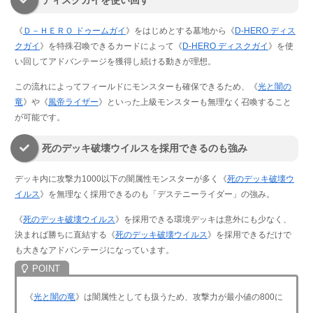
《
Ｄ－ＨＥＲＯ ドゥームガイ
》をはじめとする墓地から《
D-HERO ディス
クガイ
》を特殊召喚できるカードによって《
D-HERO ディスクガイ
》を使
い回してアドバンテージを獲得し続ける動きが理想。
この流れによってフィールドにモンスターも確保できるため、《
光と闇の
竜
》や《
風帝ライザー
》といった上級モンスターも無理なく召喚すること
が可能です。
死のデッキ破壊ウイルスを採用できるのも強み
デッキ内に攻撃力1000以下の闇属性モンスターが多く《
死のデッキ破壊ウ
イルス
》を無理なく採用できるのも「デステニーライダー」の強み。
《
死のデッキ破壊ウイルス
》を採用できる環境デッキは意外にも少なく、
決まれば勝ちに直結する《
死のデッキ破壊ウイルス
》を採用できるだけで
も大きなアドバンテージになっています。
《
光と闇の竜
》は闇属性としても扱うため、攻撃力が最小値の800に