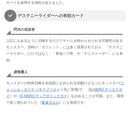
カードを採用する傾向がありました。
デステニーライダーへの有効カード
閃光の追放者
上記にもあるように召喚するだけでゲームを終わらせられる可能性がある
モンスター。当時の「ガジェット」には多く採用されており、「デステニ
ーライダー」だけではなく、「寒波バブ帝」や「デミスドーザー」にも有
効。
虚無魔人
モンスターの特殊召喚を永続的に止められる先駆けとなったモンスター(
フ
ォッシル・ダイナ パキケファロ
より先に登場)で、《
D-HERO ディスクガ
イ
》や《
D-HERO ディアボリックガイ
》を止めることが可能。また、環境
で多く使われていた《
黄泉ガエル
》にも有効です。