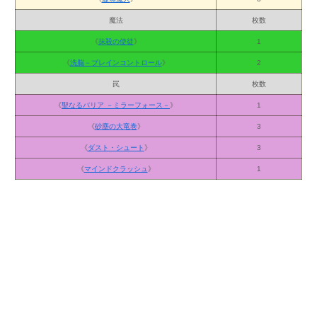
魔法
枚数
《
抹殺の使徒
》
1
《
洗脳－ブレインコントロール
》
2
罠
枚数
《
聖なるバリア －ミラーフォース－
》
1
《
砂塵の大竜巻
》
3
《
ダスト・シュート
》
3
《
マインドクラッシュ
》
1