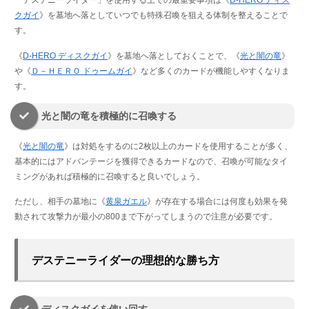
「デステニーライダー」を使用する上での最重要事項は《
D-HERO ディス
クガイ
》を墓地へ落としていつでも特殊召喚を狙える体制を整えることで
す。
《
D-HERO ディスクガイ
》を墓地へ落としておくことで、《
光と闇の竜
》
や《
Ｄ－ＨＥＲＯ ドゥームガイ
》など多くのカードが機能しやすくなりま
す。
光と闇の竜を積極的に召喚する
《
光と闇の竜
》は対処をするのに2枚以上のカードを使用することが多く、
基本的にはアドバンテージを獲得できるカードなので、召喚が可能なタイ
ミングがあれば積極的に召喚すると良いでしょう。
ただし、相手の墓地に《
黄泉ガエル
》が存在する場合には何度も効果を発
動されて攻撃力が最小の800まで下がってしまうので注意が必要です。
デステニーライダーの理想的な勝ち方
ディスクガイを使い回す