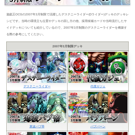
遊戯王OCGの2007年3月制限で活躍したデステニーライダー(Dライダー)デッキのデッキレ
シピです。当時の環境立ち位置やデッキの回し方の他、採用候補カードや当時流行したサ
イドデッキについても紹介しているので、2007年3月制限のデステニーライダーを構築す
る際の参考にしてください。
2007年3月制限デッキ
デステニーライダー
代償ガジェ
寒波バブ帝
バブバーン