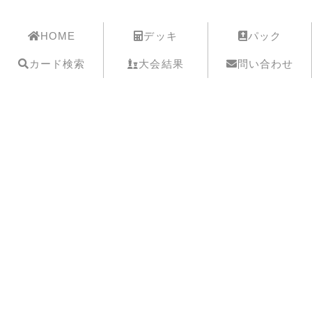
遊戯王歴史保管庫
HOME
デッキ
パック
カード検索
大会結果
問い合わせ