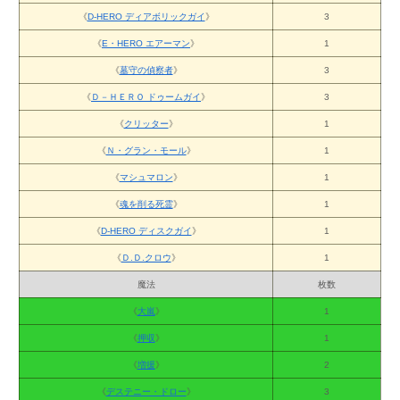
《
D-HERO ディアボリックガイ
》
3
《
E・HERO エアーマン
》
1
《
墓守の偵察者
》
3
《
Ｄ－ＨＥＲＯ ドゥームガイ
》
3
《
クリッター
》
1
《
Ｎ・グラン・モール
》
1
《
マシュマロン
》
1
《
魂を削る死霊
》
1
《
D-HERO ディスクガイ
》
1
《
Ｄ.Ｄ.クロウ
》
1
魔法
枚数
《
大嵐
》
1
《
押収
》
1
《
増援
》
2
《
デステニー・ドロー
》
3