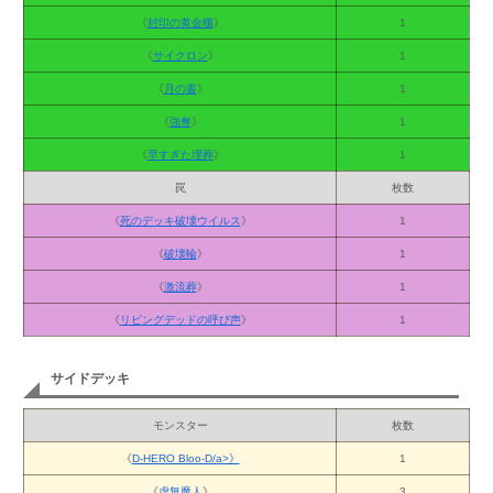
《
封印の黄金櫃
》
1
《
サイクロン
》
1
《
月の書
》
1
《
強奪
》
1
《
早すぎた埋葬
》
1
罠
枚数
《
死のデッキ破壊ウイルス
》
1
《
破壊輪
》
1
《
激流葬
》
1
《
リビングデッドの呼び声
》
1
サイドデッキ
モンスター
枚数
《
D-HERO Bloo-D/a>》
1
《
虚無魔人
》
3