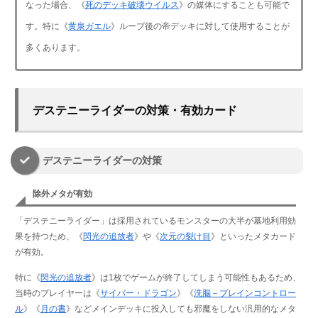
なった場合、《
死のデッキ破壊ウイルス
》の媒体にすることも可能で
す。特に《
黄泉ガエル
》ループ後の帝デッキに対して使用することが
多くあります。
デステニーライダーの対策・有効カード
デステニーライダーの対策
除外メタが有効
「デステニーライダー」は採用されているモンスターの大半が墓地利用効
果を持つため、《
閃光の追放者
》や《
次元の裂け目
》といったメタカード
が有効。
特に《
閃光の追放者
》は1枚でゲームが終了してしまう可能性もあるため、
当時のプレイヤーは《
サイバー・ドラゴン
》《
洗脳－ブレインコントロー
ル
》《
月の書
》などメインデッキに投入しても邪魔をしない汎用的なメタ