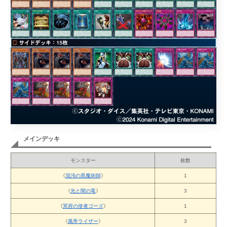
メインデッキ
モンスター
枚数
《
混沌の黒魔術師
》
1
《
光と闇の竜
》
3
《
冥府の使者ゴーズ
》
1
《
風帝ライザー
》
3