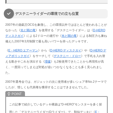
デステニーライダーの環境での立ち位置
2007年の遊戯王OCGを象徴し、この環境以外ではほとんど使われることが
なかった《
光と闇の竜
》を使用する「デステニーライダー」は《
D-HERO
ディスクガイ
》による2ドローの連打や《
光と闇の竜
》による制圧力も兼ね
備えた2007年3月制限で最も高いパワーを持ったデッキです。
《
E・HERO エアーマン
》から《
D-HERO ディスクガイ
》や《
D-HERO デ
ィアボリックガイ
》をサーチして《
デステニー・ドロー
》で手札を入れ替
える動きやこれを演出する《
増援
》も2枚使用できたことから再現性が高
く、一度回ってしまえば対処が追いつかなくなることも多く見られまし
た。
2007年選考会では、ガジェットの次に使用者が多いシェア率No.2テーマで
したが、惜しくも代表権を獲得することはできませんでした。
この記事で紹介しているデッキ構築は”D-HERO”モンスターを多く採
用した「デステニーライダー(Dライダー)」で、類似デッキに《
E・