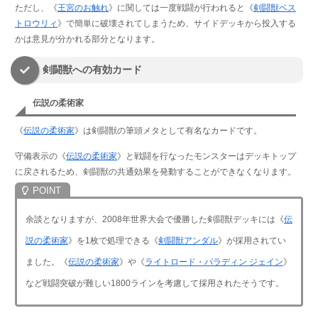
ただし、《
王宮のお触れ
》に関しては一度戦闘が行われると《
剣闘獣ベス
トロウリィ
》で簡単に破壊されてしまうため、サイドデッキから投入する
かは意見が分かれる部分となります。
剣闘獣への有効カード
伝説の柔術家
《
伝説の柔術家
》は剣闘獣の筆頭メタとして有名なカードです。
守備表示の《
伝説の柔術家
》と戦闘を行なったモンスターはデッキトップ
に戻されるため、剣闘獣の共通効果を発動することができなくなります。
余談となりますが、2008年世界大会で優勝した剣闘獣デッキには《
伝
説の柔術家
》を1枚で処理できる《
剣闘獣アンダル
》が採用されてい
ました。《
伝説の柔術家
》や《
ライトロード・パラディン ジェイン
》
など戦闘突破が難しい1800ラインを考慮して採用されたそうです。