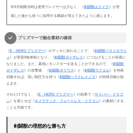
年9月制限当時は使用プレイヤーは少なく、《
剣闘獣エクイテ
》が登
場した後から徐々に採用する構築が増えてきたように感じます。
プリズマーで融合素材の確保
《
E・HERO プリズマー
》がデッキに加わることで、《
剣闘獣ベストロウリ
ィ
》が実質9枚体制となり、《
剣闘獣ガイザレス
》につなげることが容易に
なりました。また、墓地にモンスターを送ることができるので、《
剣闘獣
ガイザレス
》の攻撃後、《
剣闘獣ダリウス
》と《
剣闘獣ラクエル
》を特殊
召喚すれば、高い制圧力を持つ《
剣闘獣ヘラクレイノス
》の特殊召喚が狙
えます。
それだけでなく、《
E・HERO プリズマー
》の効果で《
サイバー・ドラゴ
ン
》を落とせば《
キメラテック・フォートレス・ドラゴン
》の素材にする
ことも可能です。
剣闘獣の理想的な勝ち方