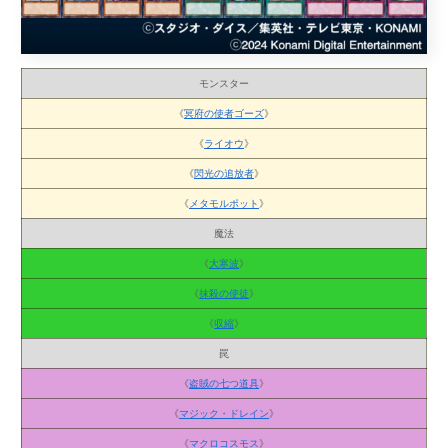
モンスター
《
冥府の使者ゴーズ
》
《
ライオウ
》
《
閃光の追放者
》
《
メタモルポット
》
魔法
《
大寒波
》
《
抹殺の使徒
》
《
収縮
》
罠
《
盗賊の七つ道具
》
《
マジック・ドレイン
》
《
マクロコスモス
》