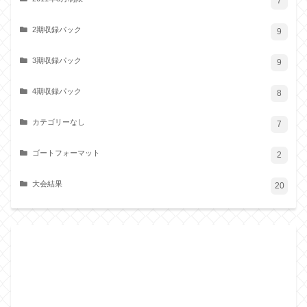
7
2期収録パック
9
3期収録パック
9
4期収録パック
8
カテゴリーなし
7
ゴートフォーマット
2
大会結果
20