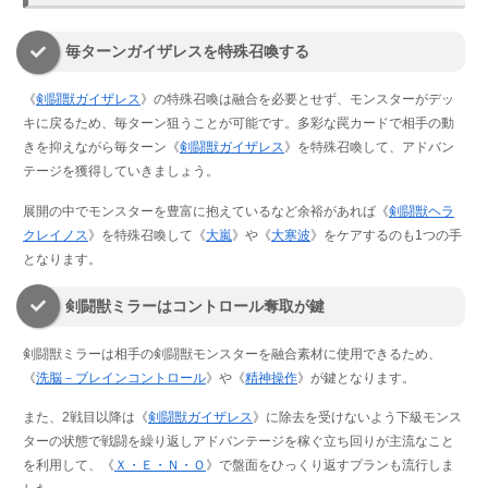
毎ターンガイザレスを特殊召喚する
《
剣闘獣ガイザレス
》の特殊召喚は融合を必要とせず、モンスターがデッ
キに戻るため、毎ターン狙うことが可能です。多彩な罠カードで相手の動
きを抑えながら毎ターン《
剣闘獣ガイザレス
》を特殊召喚して、アドバン
テージを獲得していきましょう。
展開の中でモンスターを豊富に抱えているなど余裕があれば《
剣闘獣ヘラ
クレイノス
》を特殊召喚して《
大嵐
》や《
大寒波
》をケアするのも1つの手
となります。
剣闘獣ミラーはコントロール奪取が鍵
剣闘獣ミラーは相手の剣闘獣モンスターを融合素材に使用できるため、
《
洗脳－ブレインコントロール
》や《
精神操作
》が鍵となります。
また、2戦目以降は《
剣闘獣ガイザレス
》に除去を受けないよう下級モンス
ターの状態で戦闘を繰り返しアドバンテージを稼ぐ立ち回りが主流なこと
を利用して、《
Ｘ・Ｅ・Ｎ・Ｏ
》で盤面をひっくり返すプランも流行しま