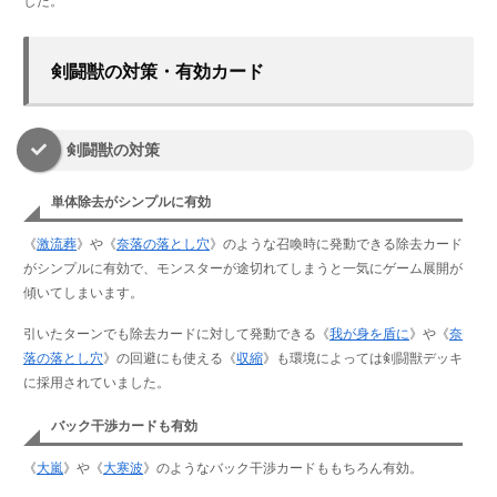
した。
剣闘獣の対策・有効カード
剣闘獣の対策
単体除去がシンプルに有効
《
激流葬
》や《
奈落の落とし穴
》のような召喚時に発動できる除去カード
がシンプルに有効で、モンスターが途切れてしまうと一気にゲーム展開が
傾いてしまいます。
引いたターンでも除去カードに対して発動できる《
我が身を盾に
》や《
奈
落の落とし穴
》の回避にも使える《
収縮
》も環境によっては剣闘獣デッキ
に採用されていました。
バック干渉カードも有効
《
大嵐
》や《
大寒波
》のようなバック干渉カードももちろん有効。