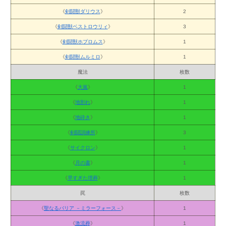
《
剣闘獣ダリウス
》
2
《
剣闘獣ベストロウリィ
》
3
《
剣闘獣ホプロムス
》
1
《
剣闘獣ムルミロ
》
1
魔法
枚数
《
大嵐
》
1
《
地割れ
》
1
《
地砕き
》
1
《
剣闘訓練所
》
3
《
サイクロン
》
1
《
月の書
》
1
《
早すぎた埋葬
》
1
罠
枚数
《
聖なるバリア －ミラーフォース－
》
1
《
激流葬
》
1