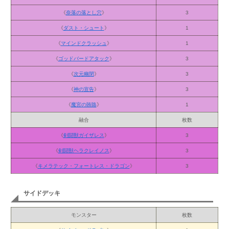
《
奈落の落とし穴
》
3
《
ダスト・シュート
》
1
《
マインドクラッシュ
》
1
《
ゴッドバードアタック
》
3
《
次元幽閉
》
3
《
神の宣告
》
3
《
魔宮の賄賂
》
1
融合
枚数
《
剣闘獣ガイザレス
》
3
《
剣闘獣ヘラクレイノス
》
3
《
キメラテック・フォートレス・ドラゴン
》
3
サイドデッキ
モンスター
枚数