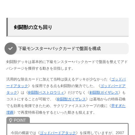
剣闘獣の立ち回り
下級モンスター+バックカードで盤面を構成
剣闘獣デッキは基本的に下級モンスター+バックカードで盤面を整えてアド
バンテージを獲得する動きを目指します。
汎用的な除去カードに加えて当時は扱えるデッキが少なかった《
ゴッドバ
ードアタック
》を採用できる点も剣闘獣の魅力でした。《
ゴッドバードア
タック
》は《
剣闘獣ベストロウリィ
》だけでなく《
剣闘獣ガイザレス
》も
コストにすることが可能で、《
剣闘獣ガイザレス
》は墓地からの特殊召喚
でも効果を発揮できたため、サクリファイスエスケープの後に《
早すぎた
埋葬
》で再度特殊召喚をするといった動きも狙えます。
今回の構築では《
ゴッドバードアタック
》を採用していますが、2007