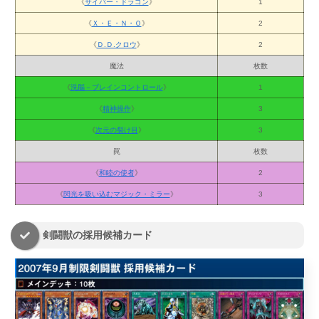
《
サイバー・ドラゴン
》
1
《
Ｘ・Ｅ・Ｎ・Ｏ
》
2
《
Ｄ.Ｄ.クロウ
》
2
魔法
枚数
《
洗脳－ブレインコントロール
》
1
《
精神操作
》
3
《
次元の裂け目
》
3
罠
枚数
《
和睦の使者
》
2
《
閃光を吸い込むマジック・ミラー
》
3
剣闘獣の採用候補カード