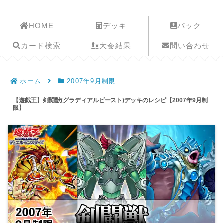
遊戯王歴史保管庫
HOME
デッキ
パック
カード検索
大会結果
問い合わせ
ホーム
2007年9月制限
【遊戯王】剣闘獣(グラディアルビースト)デッキのレシピ【2007年9月制
限】