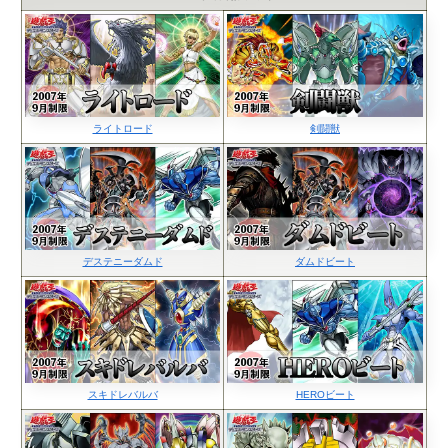
ライトロード
剣闘獣
デステニーダムド
ダムドビート
スキドレバルバ
HEROビート