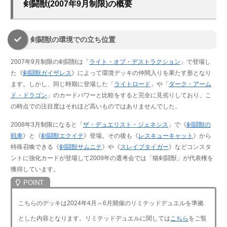
剣闘獣(2007年9月制限)の概要
剣闘獣の環境での立ち位置
2007年9月制限の剣闘獣は「
ライト・オブ・デストラクション
」で登場し
た《
剣闘獣ガイザレス
》によって環境デッキの仲間入りを果たす形となり
ます。しかし、同じ時期に登場した「
ライトロード
」や「
ダーク・アーム
ド・ドラゴン
」のカードパワーと比較をすると完全に見劣りしており、こ
の時点での注目度はそれほど高いものではありませんでした。
2008年3月制限になると「
ザ・デュエリスト・ジェネシス
」で《
剣闘獣の
戦車
》と《
剣闘獣エクイテ
》登場。その後も《
レスキューキャット
》から
特殊召喚できる《
剣闘獣サムニテ
》や《
スレイブタイガー
》などコンスタ
ントに強化カードが登場して2009年の選考会では「猫剣闘獣」が代表権を
獲得しています。
こちらのデッキは2024年4月～6月開催のリミテッドデュエルを準拠
とした内容となります。リミテッドデュエルに関しては
こちら
をご覧