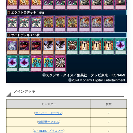
メインデッキ
モンスター
枚数
《
サイバー・ドラゴン
》
2
《
剣闘獣ラクエル
》
2
《
E・HERO プリズマー
》
3