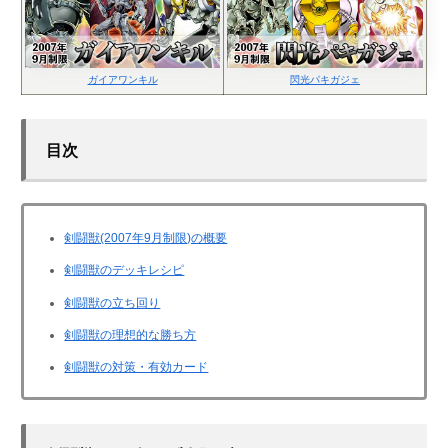
ガイアワンキル
閃光パキガジェ
目次
剣闘獣(2007年9月制限)の概要
剣闘獣のデッキレシピ
剣闘獣の立ち回り
剣闘獣の理想的な勝ち方
剣闘獣の対策・有効カード