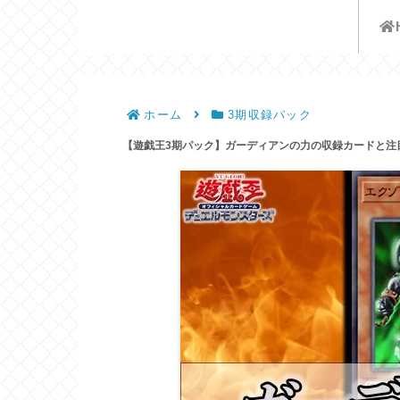
遊戯王歴史保管庫
ホーム
3期収録パック
【遊戯王3期パック】ガーディアンの力の収録カードと注