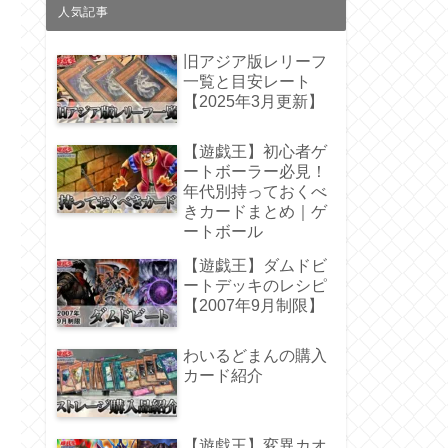
人気記事
旧アジア版レリーフ
一覧と目安レート
【2025年3月更新】
【遊戯王】初心者ゲ
ートボーラー必見！
年代別持っておくべ
きカードまとめ｜ゲ
ートボール
【遊戯王】ダムドビ
ートデッキのレシピ
【2007年9月制限】
わいるどまんの購入
カード紹介
【遊戯王】変異カオ