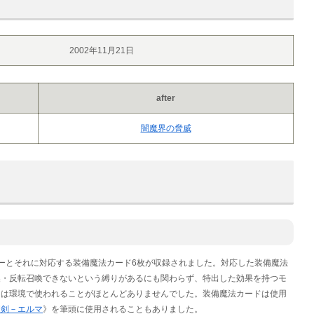
2002年11月21日
after
闇魔界の脅威
ーとそれに対応する装備魔法カード6枚が収録されました。対応した装備魔法
喚・反転召喚できないという縛りがあるにも関わらず、特出した効果を持つモ
ーは環境で使われることがほとんどありませんでした。装備魔法カードは使用
短剣－エルマ
》を筆頭に使用されることもありました。