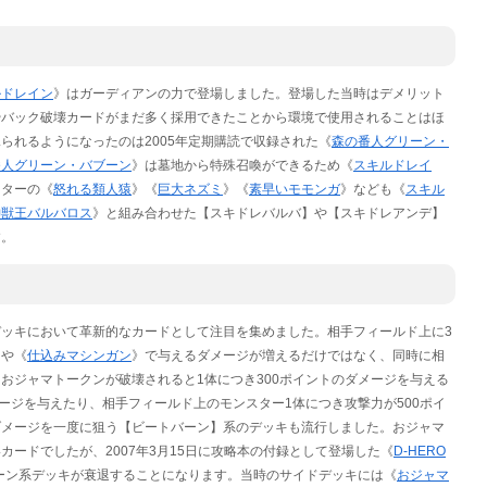
ルドレイン
》はガーディアンの力で登場しました。登場した当時はデメリット
やバック破壊カードがまだ多く採用できたことから環境で使用されることはほ
られるようになったのは2005年定期購読で収録された《
森の番人グリーン・
番人グリーン・バブーン
》は墓地から特殊召喚ができるため《
スキルドレイ
スターの《
怒れる類人猿
》《
巨大ネズミ
》《
素早いモモンガ
》なども《
スキル
神獣王バルバロス
》と組み合わせた【スキドレバルバ】や【スキドレアンデ】
す。
ッキにおいて革新的なカードとして注目を集めました。相手フィールド上に3
》や《
仕込みマシンガン
》で与えるダメージが増えるだけではなく、同時に相
おジャマトークンが破壊されると1体につき300ポイントのダメージを与える
メージを与えたり、相手フィールド上のモンスター1体につき攻撃力が500ポイ
ダメージを一度に狙う【ビートバーン】系のデッキも流行しました。おジャマ
ードでしたが、2007年3月15日に攻略本の付録として登場した《
D-HERO
ーン系デッキが衰退することになります。当時のサイドデッキには《
おジャマ