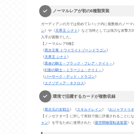
ノーマルレアが初の6種類実装
ガーディアンの力では初めて1パック内に複数枚のノーマル
ン
》や《
天界王 シナト
》など当時としては強力な攻撃力3
入手が困難でした。
【ノーマルレア6種】
《
異次元竜 トワイライトゾーンドラゴン
》
《
天界王 シナト
》
《
黒炎の騎士－ブラック・フレア・ナイト－
》
《
幻影の騎士－ミラージュ・ナイト－
》
《
バーサーク・デッド・ドラゴン
》
《
エクゾディア・ネクロス
》
環境で活躍するカードが複数収録
《
異次元の女戦士
》《
スキルドレイン
》《
おジャマトリ
【インゼクター】に対して有効で後に評価されることに
ャン
》を守るために使用された《
亜空間物質転送装置
》