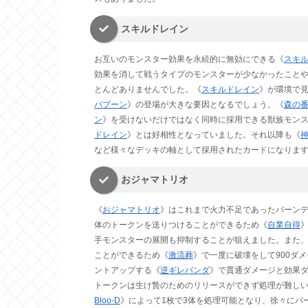
スキルドレイン
お互いのモンスター効果を永続的に無効にできる《
スキ
効果を消して戦うタイプのモンスターが少なかったこと
とんどありませんでした。《
スキルドレイン
》が環境で見
バブーン
》の登場が大きな要因となるでしょう。《
森の
ン
》を受けないだけではなく同時に採用できる獣族モン
ドレイン
》とは好相性となっていました。それ以降も《
など様々なデッキの軸として採用されたカードになりま
おジャマトリオ
《
おジャマトリオ
》はこれまで火力不足であったバーンデ
体のトークンを送りつけることができるため《
自業自得
手モンスターの展開も抑制することが狙えました。また、
ことができるため《
激流葬
》で一度に破壊をして900ダ
ントアップする《
逆ギレパンダ
》で貫通ダメージと効果
トークンは生け贄のためのリリースができず処理が難しいカ
Bloo-D
》によって1枚で3体を処理可能となり、徐々にバ