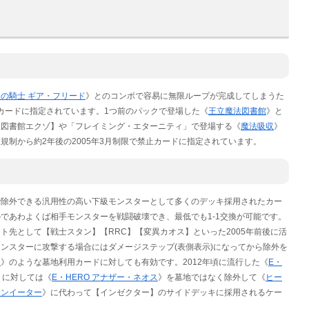
鉄の騎士 ギア・フリード
》とのコンボで容易に無限ループが完成してしまうた
限カードに指定されています。1つ前のパックで登場した《
王立魔法図書館
》と
【図書館エクゾ】や「フレイミング・エターニティ」で登場する《
魔法吸収
》
制から約2年後の2005年3月制限で禁止カードに指定されています。
で除外できる汎用性の高い下級モンスターとして多くのデッキ採用されたカー
であわよくば相手モンスターを戦闘破壊でき、最低でも1-1交換が可能です。
ト先として【戦士スタン】【RRC】【変異カオス】といった2005年前後に活
ンスターに攻撃する場合にはダメージステップ(表側表示)になってから除外を
ー
》のような墓地利用カードに対しても有効です。2012年頃に流行した《
E・
】に対しては《
E・HERO アナザー・ネオス
》を墓地ではなく除外して《
ヒー
マンイーター
》に代わって【インゼクター】のサイドデッキに採用されるケー