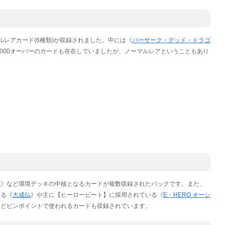
レアカード(6種類)が収録されました。中には《
バーサーク・デッド・ドラゴ
000オーバーのカードも存在していましたが、ノーマルレアということもあり
オ
》など環境デッキの中核となるカードが複数収録されたパックです。また、
なる《
大成仏
》や主に【ヒーロービート】に採用されている《
E・HERO オーシ
などピンポイントで使われるカードも収録されています。