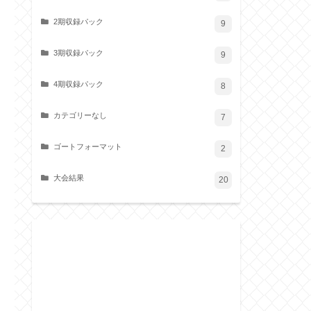
2期収録パック
9
3期収録パック
9
4期収録パック
8
カテゴリーなし
7
ゴートフォーマット
2
大会結果
20