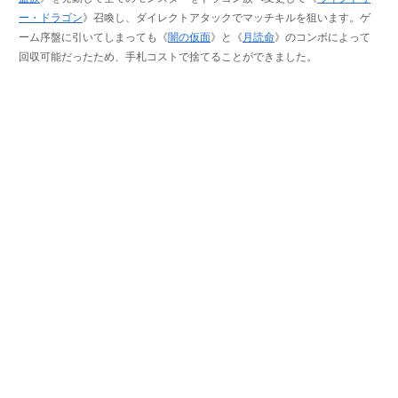
ー・ドラゴン
》召喚し、ダイレクトアタックでマッチキルを狙います。ゲ
ーム序盤に引いてしまっても《
闇の仮面
》と《
月読命
》のコンボによって
回収可能だったため、手札コストで捨てることができました。