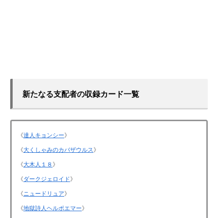
新たなる支配者の収録カード一覧
《
達人キョンシー
》
《
大くしゃみのカバザウルス
》
《
大木人１８
》
《
ダークジェロイド
》
《
ニュードリュア
》
《
地獄詩人ヘルポエマー
》