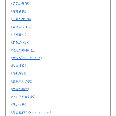
《
勇気の旗印
》
《
突然変異
》
《
王家の生け贄
》
《
大逆転クイズ
》
《
棺桶売り
》
《
老化の呪い
》
《
地獄の扉越し銃
》
《
サンダー・ブレイク
》
《
狭き通路
》
《
攪乱作戦
》
《
黒板消しの罠
》
《
降霊の儀式
》
《
絶対不可侵領域
》
《
竜の血族
》
《
溶岩魔神ラヴァ・ゴーレム
》