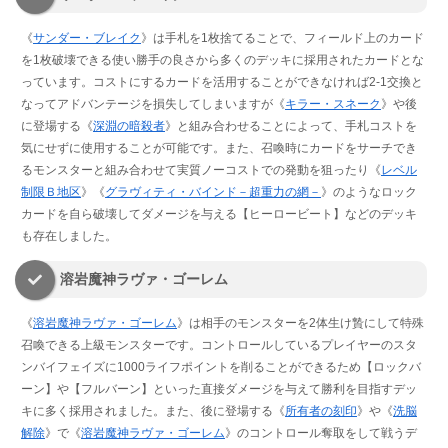
《
サンダー・ブレイク
》は手札を1枚捨てることで、フィールド上のカード
を1枚破壊できる使い勝手の良さから多くのデッキに採用されたカードとな
っています。コストにするカードを活用することができなければ2-1交換と
なってアドバンテージを損失してしまいますが《
キラー・スネーク
》や後
に登場する《
深淵の暗殺者
》と組み合わせることによって、手札コストを
気にせずに使用することが可能です。また、召喚時にカードをサーチでき
るモンスターと組み合わせて実質ノーコストでの発動を狙ったり《
レベル
制限Ｂ地区
》《
グラヴィティ・バインド－超重力の網－
》のようなロック
カードを自ら破壊してダメージを与える【ヒーロービート】などのデッキ
も存在しました。
溶岩魔神ラヴァ・ゴーレム
《
溶岩魔神ラヴァ・ゴーレム
》は相手のモンスターを2体生け贄にして特殊
召喚できる上級モンスターです。コントロールしているプレイヤーのスタ
ンバイフェイズに1000ライフポイントを削ることができるため【ロックバ
ーン】や【フルバーン】といった直接ダメージを与えて勝利を目指すデッ
キに多く採用されました。また、後に登場する《
所有者の刻印
》や《
洗脳
解除
》で《
溶岩魔神ラヴァ・ゴーレム
》のコントロール奪取をして戦うデ