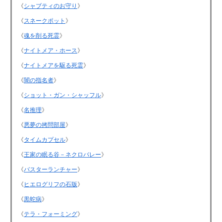
《
シャブティのお守り
》
《
スネークポット
》
《
魂を削る死霊
》
《
ナイトメア・ホース
》
《
ナイトメアを駆る死霊
》
《
闇の指名者
》
《
ショット・ガン・シャッフル
》
《
名推理
》
《
悪夢の拷問部屋
》
《
タイムカプセル
》
《
王家の眠る谷－ネクロバレー
》
《
バスターランチャー
》
《
ヒエログリフの石版
》
《
黒蛇病
》
《
テラ・フォーミング
》