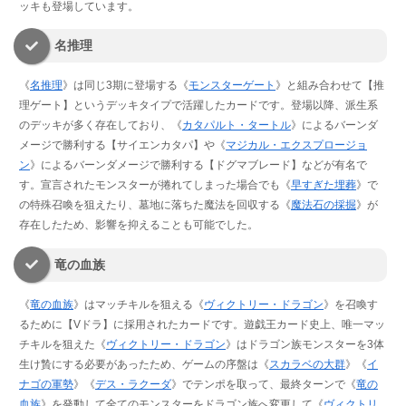
ッキも登場しています。
名推理
《
名推理
》は同じ3期に登場する《
モンスターゲート
》と組み合わせて【推
理ゲート】というデッキタイプで活躍したカードです。登場以降、派生系
のデッキが多く存在しており、《
カタパルト・タートル
》によるバーンダ
メージで勝利する【サイエンカタパ】や《
マジカル・エクスプロージョ
ン
》によるバーンダメージで勝利する【ドグマブレード】などが有名で
す。宣言されたモンスターが捲れてしまった場合でも《
早すぎた埋葬
》で
の特殊召喚を狙えたり、墓地に落ちた魔法を回収する《
魔法石の採掘
》が
存在したため、影響を抑えることも可能でした。
竜の血族
《
竜の血族
》はマッチキルを狙える《
ヴィクトリー・ドラゴン
》を召喚す
るために【Vドラ】に採用されたカードです。遊戯王カード史上、唯一マッ
チキルを狙えた《
ヴィクトリー・ドラゴン
》はドラゴン族モンスターを3体
生け贄にする必要があったため、ゲームの序盤は《
スカラベの大群
》《
イ
ナゴの軍勢
》《
デス・ラクーダ
》でテンポを取って、最終ターンで《
竜の
血族
》を発動して全てのモンスターをドラゴン族へ変更して《
ヴィクトリ