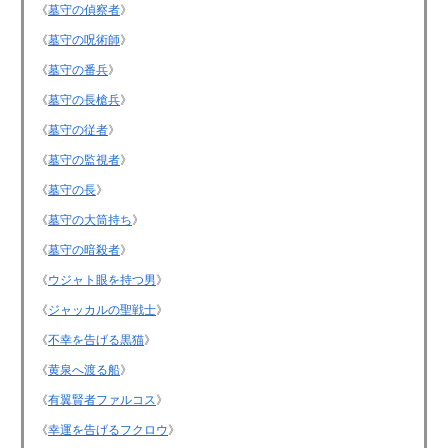
《
墓守の偵察者
》
《
墓守の呪術師
》
《
墓守の番兵
》
《
墓守の長槍兵
》
《
墓守の従者
》
《
墓守の監視者
》
《
墓守の長
》
《
墓守の大筒持ち
》
《
墓守の暗殺者
》
《
ウジャト眼を持つ男
》
《
ジャッカルの聖戦士
》
《
不幸を告げる黒猫
》
《
黄泉へ渡る船
》
《
有翼賢者ファルコス
》
《
幸運を告げるフクロウ
》