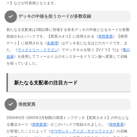
ー】などが代表例となります。
デッキの中核を担うカードが多数収録
新たなる支配者は3期以降に登場する有名デッキの中核となるカードが多数
収録されたパックです。【変異カオス】に採用される《
突然変異
》【推理
ゲート】に採用される《
名推理
》はデッキ名になるほどのカードです。ま
た、《
ヴィクトリー・ドラゴン
》でマッチキルを狙う【Vドラ】では《
竜の
血族
》を使用してフィールド上のモンスターをドラゴン族へ変更して召喚
を狙っていました。
新たなる支配者の注目カード
突然変異
2004年9月~2005年3月制限の環境トップデッキ【変異カオス】の中心とな
る魔法カード《
突然変異
》がこのパックで収録されました。《
突然変異
》
が登場したことによって《
サウザンド・アイズ・サクリファイス
》の召喚