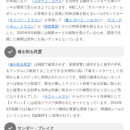
が容易になり、《
スケープ・ゴート
》を活用する融合モンスター主体のデ
ッキが環境で見られるようになります。4期に入り「サイバネティック・レ
ボリューション」が登場すると容易に特殊召喚を狙えるレベル5モンスター
《
サイバー・ドラゴン
》が登場して《
魔人 ダーク・バルター
》《
デス・デ
ーモン・ドラゴン
》も《
突然変異
》からの特殊召喚を狙えるようになりま
した。2005年9月制限には制限カードの規制を受けているため、環境で活
躍した期間は意外にも短いデッキとなっています。
魂を削る死霊
《
魂を削る死霊
》は戦闘で破壊されず、直接攻撃に成功すると相手の手札
をランダムに1枚捨てることができる汎用性の高い下級モンスターとして当
時から多くのデッキに採用されたカードです。戦闘で破壊されないモンス
ターは初めての登場で、除去が難しくデメリット効果である対象に取られ
ると破壊される効果も当時は対象に取るカードの種類が少なくほとんど気
になりませんでした。《
キラー・トマト
》からのリクルート先候補として
【トマハン】には必須クラスで採用されたカードとなっています。2010年
9月制限では1枚のアドバンテージ獲得が重要な環境であり、闇属性レベル3
ということから【旋風BF】に採用されています。
サンダー・ブレイク