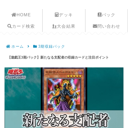
遊戯王歴史保管庫
HOME
デッキ
パック
カード検索
大会結果
問い合わせ
ホーム
3期収録パック
【遊戯王3期パック】新たなる支配者の収録カードと注目ポイント