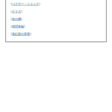
《
バイサー・ショック
》
《
クイズ
》
《
命の綱
》
《
拷問車輪
》
《
真紅眼の黒竜
》