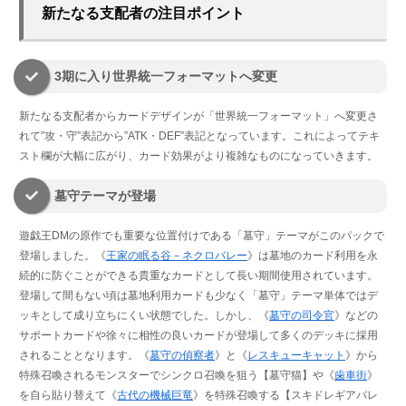
新たなる支配者の注目ポイント
3期に入り世界統一フォーマットへ変更
新たなる支配者からカードデザインが「世界統一フォーマット」へ変更さ
れて”攻・守”表記から”ATK・DEF”表記となっています。これによってテキ
スト欄が大幅に広がり、カード効果がより複雑なものになっていきます。
墓守テーマが登場
遊戯王DMの原作でも重要な位置付けである「墓守」テーマがこのパックで
登場しました。《
王家の眠る谷－ネクロバレー
》は墓地のカード利用を永
続的に防ぐことができる貴重なカードとして長い期間使用されています。
登場して間もない頃は墓地利用カードも少なく「墓守」テーマ単体ではデ
ッキとして成り立ちにくい状態でした。しかし、《
墓守の司令官
》などの
サポートカードや徐々に相性の良いカードが登場して多くのデッキに採用
されることとなります。《
墓守の偵察者
》と《
レスキューキャット
》から
特殊召喚されるモンスターでシンクロ召喚を狙う【墓守猫】や《
歯車街
》
を自ら貼り替えて《
古代の機械巨竜
》を特殊召喚する【スキドレギアバレ