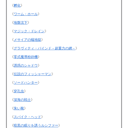
《
孵化
》
《
ワーム・ホール
》
《
地盤沈下
》
《
マジック・ドレイン
》
《
メサイアの蟻地獄
》
《
グラヴィティ・バインド－超重力の網－
》
《
零式魔導粉砕機
》
《
誘惑のシャドウ
》
《
伝説のフィッシャーマン
》
《
ソードハンター
》
《
穿孔虫
》
《
深海の戦士
》
《
朱い靴
》
《
スパイク・ヘッド
》
《
暗黒の眠りを誘うルシファー
》