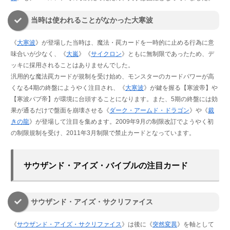
当時は使われることがなかった大寒波
《
大寒波
》が登場した当時は、魔法・罠カードを一時的に止める行為に意
味合いが少なく、《
大嵐
》《
サイクロン
》ともに無制限であったため、デ
ッキに採用されることはありませんでした。
汎用的な魔法罠カードが規制を受け始め、モンスターのカードパワーが高
くなる4期の終盤にようやく注目され、《
大寒波
》が鍵を握る【寒波帝】や
【寒波バブ帝】が環境に台頭することになります。また、5期の終盤には効
果が通るだけで盤面を崩壊させる《
ダーク・アームド・ドラゴン
》や《
裁
きの龍
》が登場して注目を集めます。2009年9月の制限改訂でようやく初
の制限規制を受け、2011年3月制限で禁止カードとなっています。
サウザンド・アイズ・バイブルの注目カード
サウザンド・アイズ・サクリファイス
《
サウザンド・アイズ・サクリファイス
》は後に《
突然変異
》を軸として