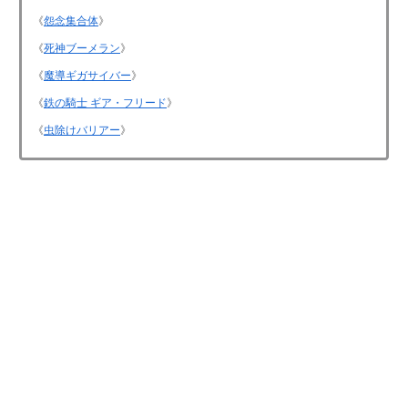
《
怨念集合体
》
《
死神ブーメラン
》
《
魔導ギガサイバー
》
《
鉄の騎士 ギア・フリード
》
《
虫除けバリアー
》