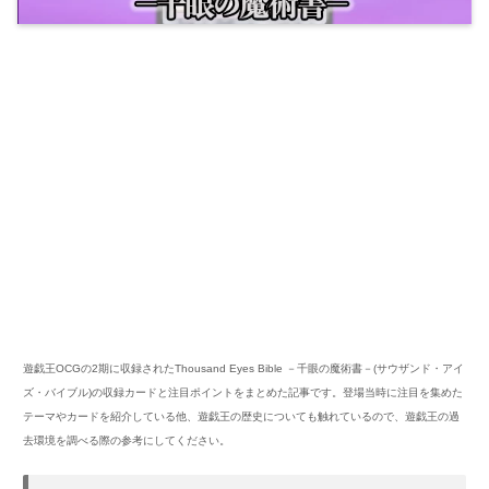
遊戯王OCGの2期に収録されたThousand Eyes Bible －千眼の魔術書－(サウザンド・アイ
ズ・バイブル)の収録カードと注目ポイントをまとめた記事です。登場当時に注目を集めた
テーマやカードを紹介している他、遊戯王の歴史についても触れているので、遊戯王の過
去環境を調べる際の参考にしてください。