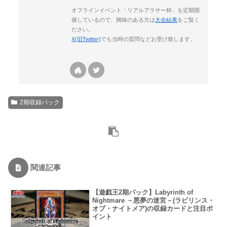
オフラインイベント「リアルアラサー杯」を定期開
催しているので、興味のある方は
大会結果
をご覧く
ださい。
X(旧Twitter)
でも当時の質問などお受け致します。
2期収録パック
関連記事
【遊戯王2期パック】Labyrinth of
Nightmare －悪夢の迷宮－(ラビリンス・
オブ・ナイトメア)の収録カードと注目ポ
イント