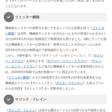
る【サイクルリバース】モンスターも登場したため、環境に多く見られる
こととなります。
リミッター解除
機械族モンスターの攻撃力を倍にできるシンプルな効果を持つ《
リミッタ
ー解除
》は当時、機械族モンスターが少なかったものの登場からわずか1ヶ
月の2001年1月15日の制限改訂で制限指定を受けました。3期に入っても強
力な機械族モンスターは登場せず、使用されることが少なかったためか、
2003年4月10日の制限改訂で規制緩和となっています。
しかし、4期中盤の「サイバネティック・レボリューション」で《
サイバ
ー・ドラゴン
》を始めとする《
サイバー・ツイン・ドラゴン
》《
サイバ
ー・エンド・ドラゴン
》など強力な機械族モンスターが多数収録されたた
め、2005年9月制限では再び制限カードに指定されています。
《
リミッター解除
》がまだ3枚使用できた2005年の日本代表選考会では、
機械族がメインの【ガジェット】に《
デビル・フランケン
》を加えてワン
キルを目指す【ガジェフラ】が一定数存在しました。
マジック・ドレイン
《
マジック・ドレイン
》は強力な魔法カードと1-1交換できる可能性がある