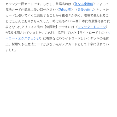
カウンター罠カードです。しかし、登場当時は《
聖なる魔術師
》によって
魔法カードが簡単に使い回せた点や《
強欲な壺
》《
天使の施し
》といった
カードは引いてすぐに発動することから後引きが弱く、環境で使われるこ
とはほとんどありませんでした。時は経ち2008年西日本代表最選考会で代
表となったグリフィス氏の【剣闘獣】デッキには《
マジック・ドレイン
》
が2枚採用されていました。この時、流行していた【ライトロード】の《
ソ
ーラー・エクスチェンジ
》に有効な点やライトロードというデッキの性質
上、採用できる魔法カードが少ない点がメタカードとして非常に優れてい
ました。