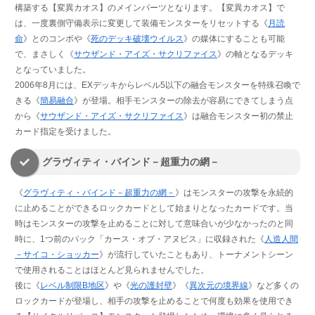
構築する【変異カオス】のメインパーツとなります。【変異カオス】で
は、一度裏側守備表示に変更して装備モンスターをリセットする《
月読
命
》とのコンボや《
死のデッキ破壊ウイルス
》の媒体にすることも可能
で、まさしく《
サウザンド・アイズ・サクリファイス
》の軸となるデッキ
となっていました。
2006年8月には、EXデッキからレベル5以下の融合モンスターを特殊召喚で
きる《
簡易融合
》が登場。相手モンスターの除去が容易にできてしまう点
から《
サウザンド・アイズ・サクリファイス
》は融合モンスター初の禁止
カード指定を受けました。
グラヴィティ・バインド－超重力の網－
《
グラヴィティ・バインド－超重力の網－
》はモンスターの攻撃を永続的
に止めることができるロックカードとして始まりとなったカードです。当
時はモンスターの攻撃を止めることに対して意味合いが少なかったのと同
時に、1つ前のパック「カース・オブ・アヌビス」に収録された《
人造人間
－サイコ・ショッカー
》が流行していたこともあり、トーナメントシーン
で使用されることはほとんど見られませんでした。
後に《
レベル制限B地区
》や《
光の護封壁
》《
異次元の境界線
》など多くの
ロックカードが登場し、相手の攻撃を止めることで何度も効果を使用でき