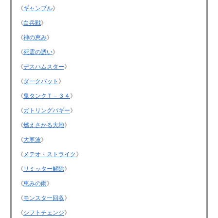
《
ギャンブル
》
《
白兵戦
》
《
神の恵み
》
《
死霊の誘い
》
《
デスハムスター
》
《
ダークバット
》
《
鬼タンクＴ－３４
》
《
ガトリングバギー
》
《
燃えさかる大地
》
《
大寒波
》
《
メテオ・ストライク
》
《
リミッター解除
》
《
恵みの雨
》
《
モンスター回収
》
《
シフトチェンジ
》