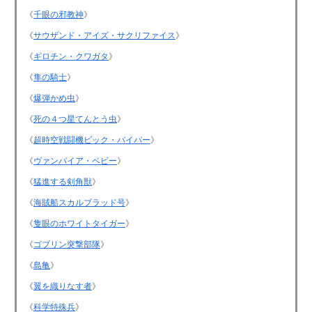
《
千眼の邪教神
》
《
サウザンド・アイズ・サクリファイス
》
《
ギロチン・クワガタ
》
《
隼の騎士
》
《
爆弾かめ虫
》
《
死の４つ星てんとう虫
》
《
超時空戦闘機ビック・バイパー
》
《
ヴァンパイア・ベビー
》
《
猛進する剣角獣
》
《
海賊船スカルブラッド号
》
《
隻眼のホワイトタイガー
》
《
ゴブリン突撃部隊
》
《
島亀
》
《
翼を織りなす者
》
《
科学特殊兵
》