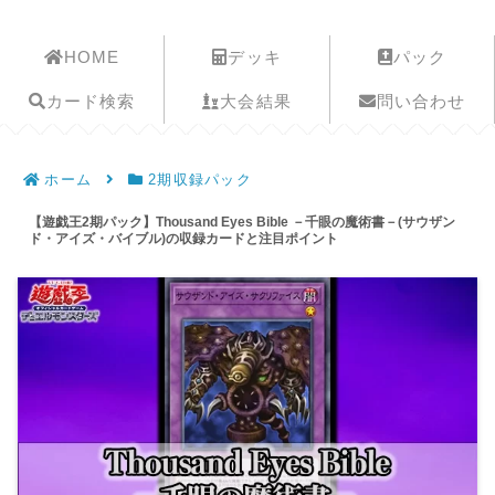
遊戯王歴史保管庫
HOME
デッキ
パック
カード検索
大会結果
問い合わせ
ホーム
2期収録パック
【遊戯王2期パック】Thousand Eyes Bible －千眼の魔術書－(サウザン
ド・アイズ・バイブル)の収録カードと注目ポイント