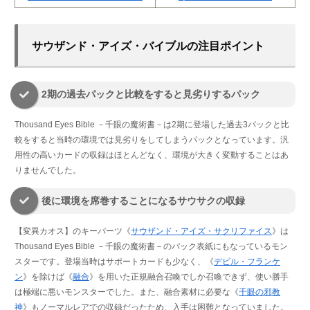
サウザンド・アイズ・バイブルの注目ポイント
2期の過去パックと比較をすると見劣りするパック
Thousand Eyes Bible －千眼の魔術書－は2期に登場した過去3パックと比
較をすると当時の環境では見劣りをしてしまうパックとなっています。汎
用性の高いカードの収録はほとんどなく、環境が大きく変動することはあ
りませんでした。
後に環境を席巻することになるサウサクの収録
【変異カオス】のキーパーツ《
サウザンド・アイズ・サクリファイス
》は
Thousand Eyes Bible －千眼の魔術書－のパック表紙にもなっているモン
スターです。登場当時はサポートカードも少なく、《
デビル・フランケ
ン
》を除けば《
融合
》を用いた正規融合召喚でしか召喚できず、使い勝手
は極端に悪いモンスターでした。また、融合素材に必要な《
千眼の邪教
神
》もノーマルレアでの収録だったため、入手は困難となっていました。