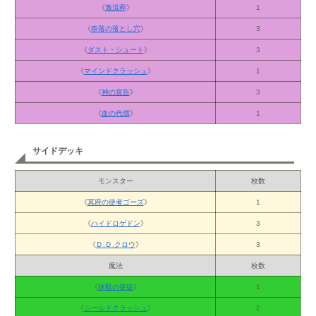
《
激流葬
》
1
《
奈落の落とし穴
》
3
《
ダスト・シュート
》
3
《
マインドクラッシュ
》
1
《
神の宣告
》
3
《
血の代償
》
1
サイドデッキ
モンスター
枚数
《
冥府の使者ゴーズ
》
1
《
ハイドロゲドン
》
3
《
Ｄ.Ｄ.クロウ
》
3
魔法
枚数
《
抹殺の使徒
》
1
《
シールドクラッシュ
》
2