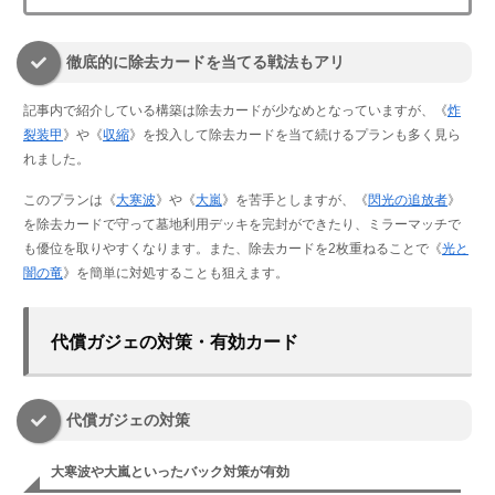
徹底的に除去カードを当てる戦法もアリ
記事内で紹介している構築は除去カードが少なめとなっていますが、《
炸
裂装甲
》や《
収縮
》を投入して除去カードを当て続けるプランも多く見ら
れました。
このプランは《
大寒波
》や《
大嵐
》を苦手としますが、《
閃光の追放者
》
を除去カードで守って墓地利用デッキを完封ができたり、ミラーマッチで
も優位を取りやすくなります。また、除去カードを2枚重ねることで《
光と
闇の竜
》を簡単に対処することも狙えます。
代償ガジェの対策・有効カード
代償ガジェの対策
大寒波や大嵐といったバック対策が有効