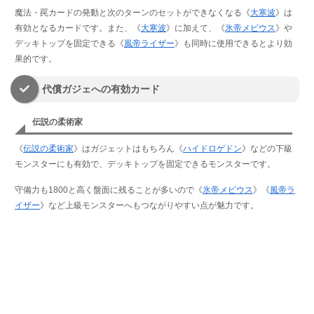
魔法・罠カードの発動と次のターンのセットができなくなる《
大寒波
》は
有効となるカードです。また、《
大寒波
》に加えて、《
氷帝メビウス
》や
デッキトップを固定できる《
風帝ライザー
》も同時に使用できるとより効
果的です。
代償ガジェへの有効カード
伝説の柔術家
《
伝説の柔術家
》はガジェットはもちろん《
ハイドロゲドン
》などの下級
モンスターにも有効で、デッキトップを固定できるモンスターです。
守備力も1800と高く盤面に残ることが多いので《
氷帝メビウス
》《
風帝ラ
イザー
》など上級モンスターへもつながりやすい点が魅力です。