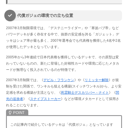
代償ガジェの環境での立ち位置
2007年3月制限環境では、「デステニーライダー」や「寒波バブ帝」など
パワーデッキが多く存在する中で、抜群の安定感を誇る「ガジェット」デ
ッキはシェア率が最も多く、2007年選考会でも代表権を獲得した4名中2名
が使用したデッキとなっています。
2005年から3年連続で日本代表権を獲得しているデッキで、その原型は変
わっていないものの、新たに登場した好相性カードや環境に応じたメタカ
ードが無理なく投入されているのが特徴です。
2007年3月制限では、《
デビル・フランケン
》や《
リミッター解除
》が規
制を受けた関係で、ワンキルも狙える構築(スイッチワンキル)から、より安
定感を求める構築が主流となり、《
死霊騎士デスカリバー・ナイト
》《
閃
光の追放者
》《
スナイプストーカー
》などが環境メタカードとして採用さ
れることになります。
この記事内で紹介しているデッキは「代償ガジェ」となっています