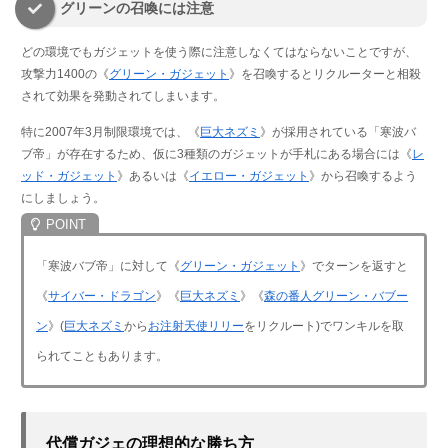
グリーンの召喚には注意
どの環境でもガジェットを使う際に注意しなくてはならないことですが、
攻撃力1400の《
グリーン・ガジェット
》を召喚するとリクルーターと相殺
されて効果を発動されてしまいます。
特に2007年3月制限環境では、《
巨大ネズミ
》が採用されている「寒波バ
ブ帝」が存在するため、仮に3種類のガジェットが手札にある場合には《
レ
ッド・ガジェット
》あるいは《
イエロー・ガジェット
》から召喚するよう
にしましょう。
「寒波バブ帝」に対して《
グリーン・ガジェット
》でターンを返すと
《
サイバー・ドラゴン
》《
巨大ネズミ
》《
森の番人グリーン・バブー
ン
》(
巨大ネズミ
から
お注射天使リリー
をリクルート)でワンキルを取
られてこともあります。
代償ガジェの理想的な勝ち方