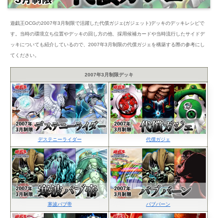
遊戯王OCGの2007年3月制限で活躍した代償ガジェ(ガジェット)デッキのデッキレシピで
す。当時の環境立ち位置やデッキの回し方の他、採用候補カードや当時流行したサイドデ
ッキについても紹介しているので、2007年3月制限の代償ガジェを構築する際の参考にし
てください。
2007年3月制限デッキ
デステニーライダー
代償ガジェ
寒波バブ帝
バブバーン