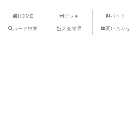
遊戯王歴史保管庫
HOME
デッキ
パック
カード検索
大会結果
問い合わせ