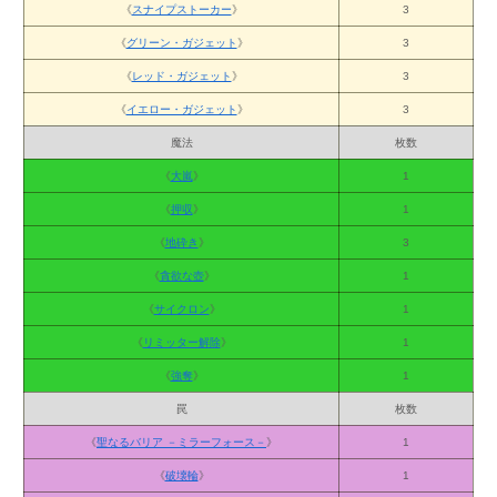
《
スナイプストーカー
》
3
《
グリーン・ガジェット
》
3
《
レッド・ガジェット
》
3
《
イエロー・ガジェット
》
3
魔法
枚数
《
大嵐
》
1
《
押収
》
1
《
地砕き
》
3
《
貪欲な壺
》
1
《
サイクロン
》
1
《
リミッター解除
》
1
《
強奪
》
1
罠
枚数
《
聖なるバリア －ミラーフォース－
》
1
《
破壊輪
》
1