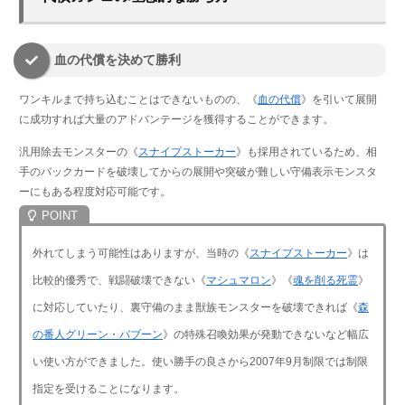
血の代償を決めて勝利
ワンキルまで持ち込むことはできないものの、《
血の代償
》を引いて展開
に成功すれば大量のアドバンテージを獲得することができます。
汎用除去モンスターの《
スナイプストーカー
》も採用されているため、相
手のバックカードを破壊してからの展開や突破が難しい守備表示モンスタ
ーにもある程度対応可能です。
外れてしまう可能性はありますが、当時の《
スナイプストーカー
》は
比較的優秀で、戦闘破壊できない《
マシュマロン
》《
魂を削る死霊
》
に対応していたり、裏守備のまま獣族モンスターを破壊できれば《
森
の番人グリーン・バブーン
》の特殊召喚効果が発動できないなど幅広
い使い方ができました。使い勝手の良さから2007年9月制限では制限
指定を受けることになります。