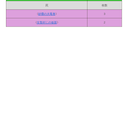
罠
枚数
《
砂塵の大竜巻
》
3
《
生贄封じの仮面
》
2