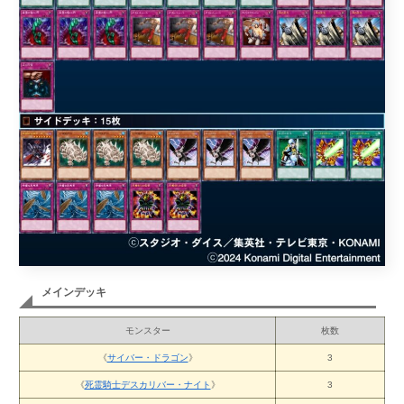
メインデッキ
モンスター
枚数
《
サイバー・ドラゴン
》
3
《
死霊騎士デスカリバー・ナイト
》
3