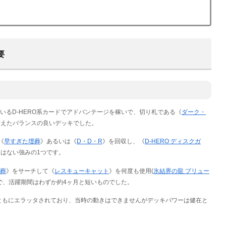
要
ているD-HERO系カードでアドバンテージを稼いで、切り札である《
ダーク・
備えたバランスの良いデッキでした。
《
早すぎた埋葬
》あるいは《
D・D・R
》を回収し、《
D-HERO ディスクガ
はない強みの1つです。
葬
》をサーチして《
レスキューキャット
》を何度も使用(
氷結界の龍 ブリュー
で、活躍期間はわずか約4ヶ月と短いものでした。
ともにエラッタされており、当時の動きはできませんがデッキパワーは健在と