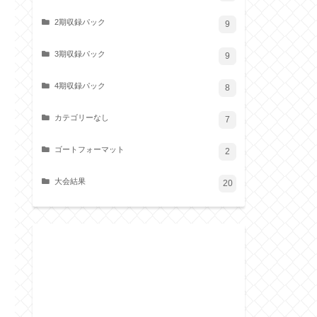
2期収録パック
9
3期収録パック
9
4期収録パック
8
カテゴリーなし
7
ゴートフォーマット
2
大会結果
20