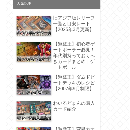
人気記事
旧アジア版レリーフ
一覧と目安レート
【2025年3月更新】
【遊戯王】初心者ゲ
ートボーラー必見！
年代別持っておくべ
きカードまとめ｜ゲ
ートボール
【遊戯王】ダムドビ
ートデッキのレシピ
【2007年9月制限】
わいるどまんの購入
カード紹介
【遊戯王】変異カオ