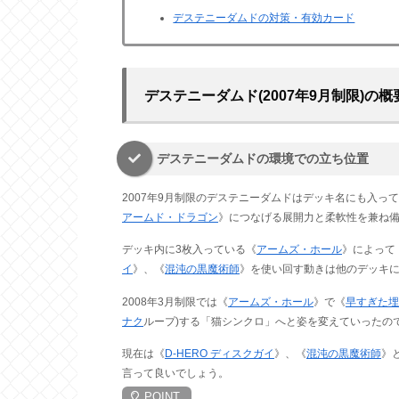
デステニーダムドの対策・有効カード
デステニーダムド(2007年9月制限)の概
デステニーダムドの環境での立ち位置
2007年9月制限のデステニーダムドはデッキ名にも入っ
アームド・ドラゴン
》につなげる展開力と柔軟性を兼ね
デッキ内に3枚入っている《
アームズ・ホール
》によって
イ
》、《
混沌の黒魔術師
》を使い回す動きは他のデッキに
2008年3月制限では《
アームズ・ホール
》で《
早すぎた埋
ナク
ループ)する「猫シンクロ」へと姿を変えていったの
現在は《
D-HERO ディスクガイ
》、《
混沌の黒魔術師
》
言って良いでしょう。