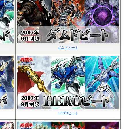
ダムドビート
HEROビート