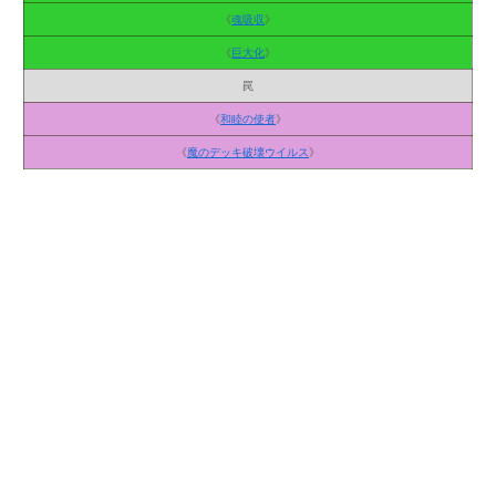
《
魂吸収
》
《
巨大化
》
罠
《
和睦の使者
》
《
魔のデッキ破壊ウイルス
》