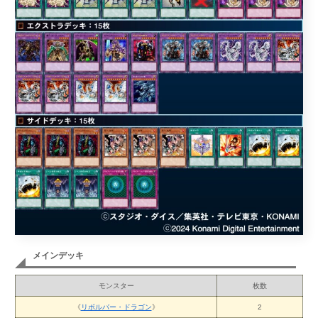
メインデッキ
モンスター
枚数
《
リボルバー・ドラゴン
》
2