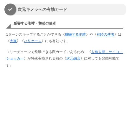
次元キメラへの有効カード
威嚇する咆哮・和睦の使者
1ターンスキップすることができる《
威嚇する咆哮
》や《
和睦の使者
》は
《
大嵐
》《
ハリケーン
》にも有効です。
フリーチェーンで発動できる罠カードであるため、《
人造人間－サイコ・
ショッカー
》が特殊召喚される前の《
次元融合
》に対しても発動可能で
す。