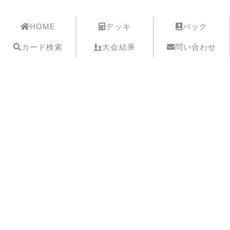
遊戯王歴史保管庫
HOME
デッキ
パック
カード検索
大会結果
問い合わせ