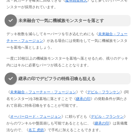
法・罠カードを確実に回収できる《
魔導雑貨商人
》など多くのリバースモ
ンスターが採用されています。
未来融合で一気に機械族モンスターを落とす
デッキ枚数を減らしてキーパーツを引き込むためにも《
未来融合－フュー
チャー・フュージョン
》がある場合には発動をして一気に機械族モンスタ
ーを墓地へ落としましょう。
一度に10枚以上の機械族モンスターを墓地へ落とせるため、残りのデッキ
内にはキルに必要なパーツが残ることとなります。
継承の印でデビフラの特殊召喚も狙える
《
未来融合－フューチャー・フュージョン
》で《
デビル・フランケン
》(同
名モンスター)を3枚墓地に落とすことで《
継承の印
》の発動条件が満たさ
れて容易に特殊召喚をすることが可能です。
《
オーバーロード・フュージョン
》に頼らずとも《
デビル・フランケン
》
からのワンキルや盤面崩しも可能であるとともに、《
継承の印
》は装備魔
法なので、《
名工 虎鉄
》で手札に加えることもできます。