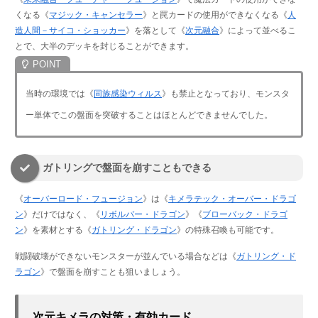
くなる《
マジック・キャンセラー
》と罠カードの使用ができなくなる《
人
造人間－サイコ・ショッカー
》を落として《
次元融合
》によって並べるこ
とで、大半のデッキを封じることができます。
当時の環境では《
同族感染ウィルス
》も禁止となっており、モンスタ
ー単体でこの盤面を突破することはほとんどできませんでした。
ガトリングで盤面を崩すこともできる
《
オーバーロード・フュージョン
》は《
キメラテック・オーバー・ドラゴ
ン
》だけではなく、《
リボルバー・ドラゴン
》《
ブローバック・ドラゴ
ン
》を素材とする《
ガトリング・ドラゴン
》の特殊召喚も可能です。
戦闘破壊ができないモンスターが並んでいる場合などは《
ガトリング・ド
ラゴン
》で盤面を崩すことも狙いましょう。
次元キメラの対策・有効カード