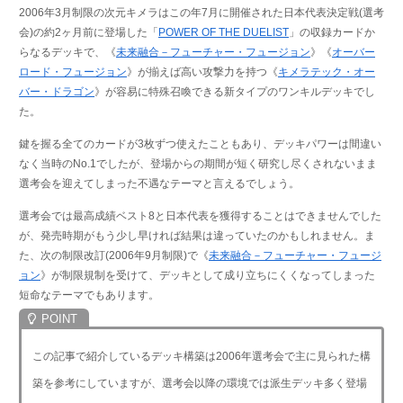
2006年3月制限の次元キメラはこの年7月に開催された日本代表決定戦(選考
会)の約2ヶ月前に登場した「
POWER OF THE DUELIST
」の収録カードか
らなるデッキで、《
未来融合－フューチャー・フュージョン
》《
オーバー
ロード・フュージョン
》が揃えば高い攻撃力を持つ《
キメラテック・オー
バー・ドラゴン
》が容易に特殊召喚できる新タイプのワンキルデッキでし
た。
鍵を握る全てのカードが3枚ずつ使えたこともあり、デッキパワーは間違い
なく当時のNo.1でしたが、登場からの期間が短く研究し尽くされないまま
選考会を迎えてしまった不遇なテーマと言えるでしょう。
選考会では最高成績ベスト8と日本代表を獲得することはできませんでした
が、発売時期がもう少し早ければ結果は違っていたのかもしれません。ま
た、次の制限改訂(2006年9月制限)で《
未来融合－フューチャー・フュージ
ョン
》が制限規制を受けて、デッキとして成り立ちにくくなってしまった
短命なテーマでもあります。
この記事で紹介しているデッキ構築は2006年選考会で主に見られた構
築を参考にしていますが、選考会以降の環境では派生デッキ多く登場