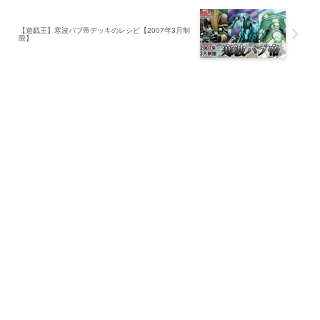
【遊戯王】寒波バブ帝デッキのレシピ【2007年3月制
限】