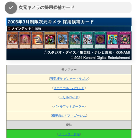
次元キメラの採用候補カード
モンスター
《
可変機獣 ガンナードラゴン
》
《
メカニカル・ハウンド
》
《
ドリルロイド
》
《
バトルフットボーラー
》
《
機動砦のギア・ゴーレム
》
魔法
《
リミッター解除
》