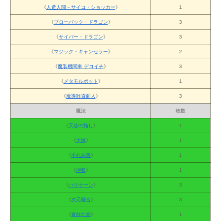
《
人造人間－サイコ・ショッカー
》
1
《
ブローバック・ドラゴン
》
3
《
サイバー・ドラゴン
》
3
《
マジック・キャンセラー
》
2
《
魔装機関車 デコイチ
》
3
《
メタモルポット
》
1
《
魔導雑貨商人
》
3
魔法
枚数
《
天使の施し
》
1
《
大嵐
》
1
《
手札抹殺
》
1
《
押収
》
1
《
ハリケーン
》
3
《
次元融合
》
3
《
貪欲な壺
》
1