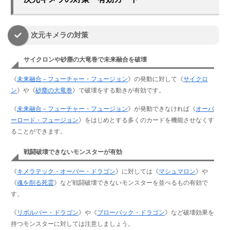
次元キメラの対策
サイクロンや砂塵の大竜巻で未来融合を破壊
《
未来融合－フューチャー・フュージョン
》の発動に対して《
サイクロ
ン
》や《
砂塵の大竜巻
》で破壊をする動きが有効です。
《
未来融合－フューチャー・フュージョン
》が発動できなければ《
オーバ
ーロード・フュージョン
》をはじめとする多くのカードを機能させなくす
ることができます。
戦闘破壊できないモンスターが有効
《
キメラテック・オーバー・ドラゴン
》に対しては《
マシュマロン
》や
《
魂を削る死霊
》など戦闘破壊できないモンスターを並べるもの有効で
す。
《
リボルバー・ドラゴン
》や《
ブローバック・ドラゴン
》など破壊効果を
持つモンスターに対しては注意しましょう。