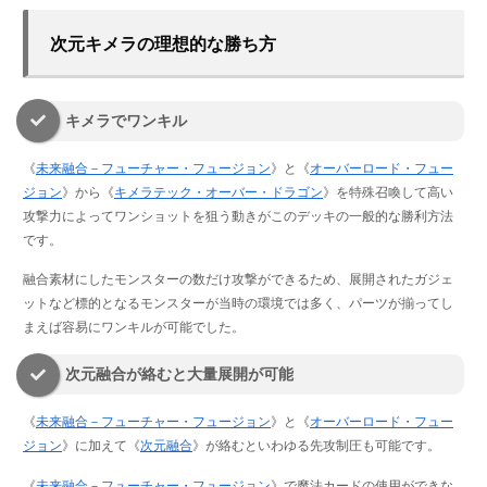
次元キメラの理想的な勝ち方
キメラでワンキル
《
未来融合－フューチャー・フュージョン
》と《
オーバーロード・フュー
ジョン
》から《
キメラテック・オーバー・ドラゴン
》を特殊召喚して高い
攻撃力によってワンショットを狙う動きがこのデッキの一般的な勝利方法
です。
融合素材にしたモンスターの数だけ攻撃ができるため、展開されたガジェ
ットなど標的となるモンスターが当時の環境では多く、パーツが揃ってし
まえば容易にワンキルが可能でした。
次元融合が絡むと大量展開が可能
《
未来融合－フューチャー・フュージョン
》と《
オーバーロード・フュー
ジョン
》に加えて《
次元融合
》が絡むといわゆる先攻制圧も可能です。
《
未来融合－フューチャー・フュージョン
》で魔法カードの使用ができな