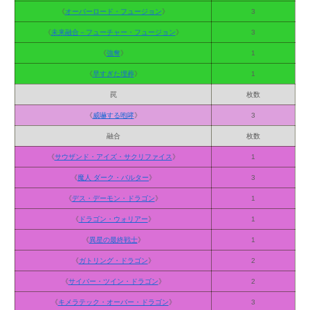
《
オーバーロード・フュージョン
》
3
《
未来融合－フューチャー・フュージョン
》
3
《
強奪
》
1
《
早すぎた埋葬
》
1
罠
枚数
《
威嚇する咆哮
》
3
融合
枚数
《
サウザンド・アイズ・サクリファイス
》
1
《
魔人 ダーク・バルター
》
3
《
デス・デーモン・ドラゴン
》
1
《
ドラゴン・ウォリアー
》
1
《
異星の最終戦士
》
1
《
ガトリング・ドラゴン
》
2
《
サイバー・ツイン・ドラゴン
》
2
《
キメラテック・オーバー・ドラゴン
》
3