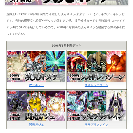
遊戯王OCGの2006年3月制限で活躍した次元キメラ(未来オーバー)デッキのデッキレシピ
です。当時の環境立ち位置やデッキの回し方の他、採用候補カードや当時流行したサイド
デッキについても紹介しているので、2006年3月制限の次元キメラを構築する際の参考に
してください。
2006年3月制限デッキ
次元キメラ
スキドレバブーン
閃光ガジェ
サモプリクレイン