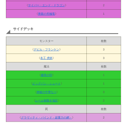
《
サイバー・エンド・ドラゴン
》
2
《
青眼の究極竜
》
1
サイドデッキ
モンスター
枚数
《
デビル・フランケン
》
3
《
名工 虎鉄
》
3
魔法
枚数
《
継承の印
》
1
《
ビッグバン・シュート
》
1
《
神秘の中華なべ
》
3
《
レベル制限Ｂ地区
》
2
罠
枚数
《
グラヴィティ・バインド－超重力の網－
》
2