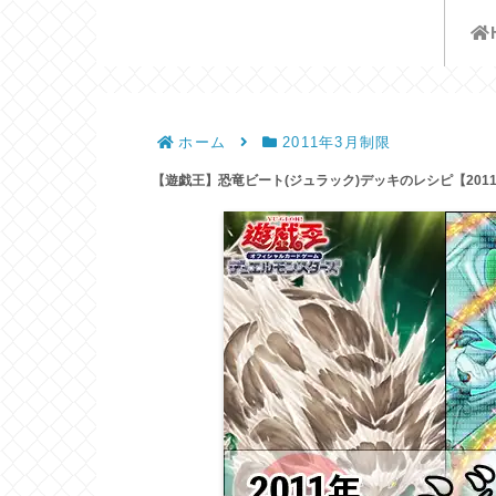
遊戯王歴史保管庫
ホーム
2011年3月制限
【遊戯王】恐竜ビート(ジュラック)デッキのレシピ【201