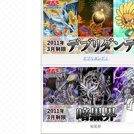
デブリダンディ
暗黒界