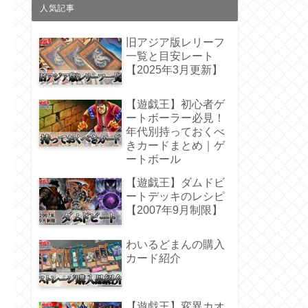
人気記事
旧アジア版レリーフ
一覧と目安レート
【2025年3月更新】
【遊戯王】初心者ゲ
ートボーラー必見！
年代別持っておくべ
きカードまとめ｜ゲ
ートボール
【遊戯王】ダムドビ
ートデッキのレシピ
【2007年9月制限】
わいるどまんの購入
カード紹介
【遊戯王】変異カオ