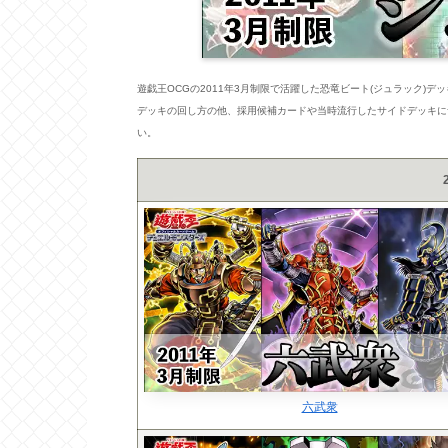
遊戯王OCGの2011年3月制限で活躍した恐竜ビート(ジュラック)デ
デッキの回し方の他、採用候補カードや当時流行したサイドデッキに
い。
六武衆