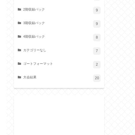
2期収録パック
9
3期収録パック
9
4期収録パック
8
カテゴリーなし
7
ゴートフォーマット
2
大会結果
20