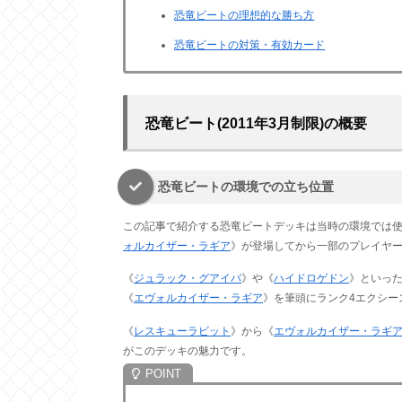
恐竜ビートの理想的な勝ち方
恐竜ビートの対策・有効カード
恐竜ビート(2011年3月制限)の概要
恐竜ビートの環境での立ち位置
この記事で紹介する恐竜ビートデッキは当時の環境では使
ォルカイザー・ラギア
》が登場してから一部のプレイヤ
《
ジュラック・グアイバ
》や《
ハイドロゲドン
》といった
《
エヴォルカイザー・ラギア
》を筆頭にランク4エクシー
《
レスキューラビット
》から《
エヴォルカイザー・ラギ
がこのデッキの魅力です。