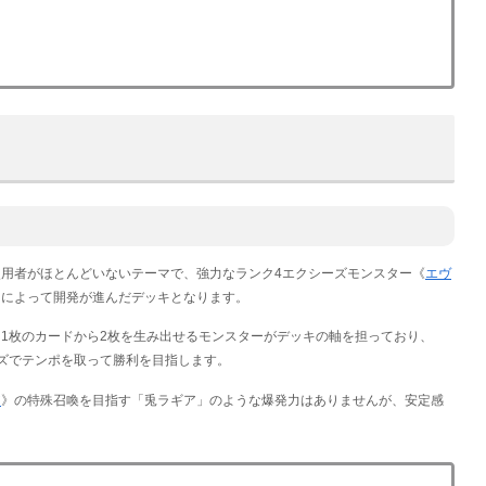
用者がほとんどいないテーマで、強力なランク4エクシーズモンスター《
エヴ
ーによって開発が進んだデッキとなります。
1枚のカードから2枚を生み出せるモンスターがデッキの軸を担っており、
ズでテンポを取って勝利を目指します。
ア
》の特殊召喚を目指す「兎ラギア」のような爆発力はありませんが、安定感