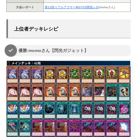
大会レポート
第13回リアルアラサー杯0703環境レポ
(momoさん)
上位者デッキレシピ
優勝:momoさん【閃光ガジェット】