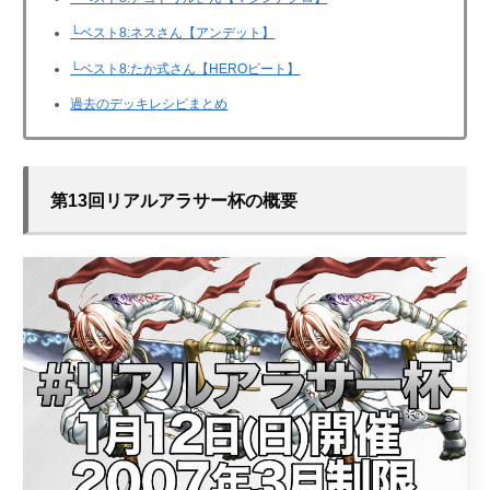
└ベスト8:ネスさん【アンデット】
└ベスト8:たか式さん【HEROビート】
過去のデッキレシピまとめ
第13回リアルアラサー杯の概要