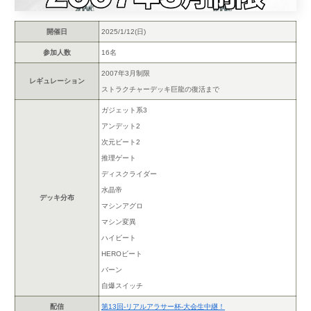
開催日
2025/1/12(日)
参加人数
16名
2007年3月制限
レギュレーション
ストラクチャーデッキ巨龍の復活まで
ガジェット系3
アンデット2
次元ビート2
推理ゲート
ディスクライダー
水晶帝
デッキ分布
マシンアグロ
マシン変異
ハイビート
HEROビート
バーン
自爆スイッチ
配信
第13回-リアルアラサー杯-大会生中継！