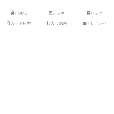
遊戯王歴史保管庫
HOME
デッキ
パック
カード検索
大会結果
問い合わせ