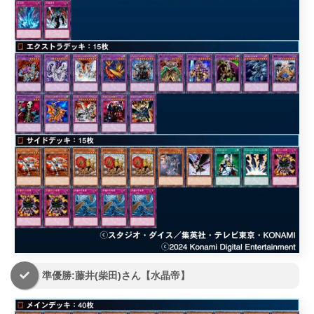
準優勝:藤井(柴田)さん【水晶帝】