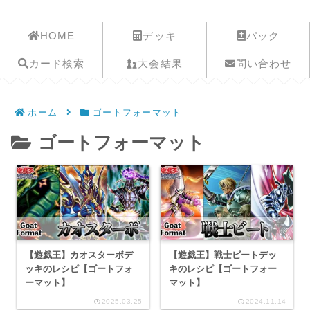
遊戯王歴史保管庫
HOME
デッキ
パック
カード検索
大会結果
問い合わせ
ホーム
ゴートフォーマット
ゴートフォーマット
【遊戯王】カオスターボデ
【遊戯王】戦士ビートデッ
ッキのレシピ【ゴートフォ
キのレシピ【ゴートフォー
ーマット】
マット】
2025.03.25
2024.11.14